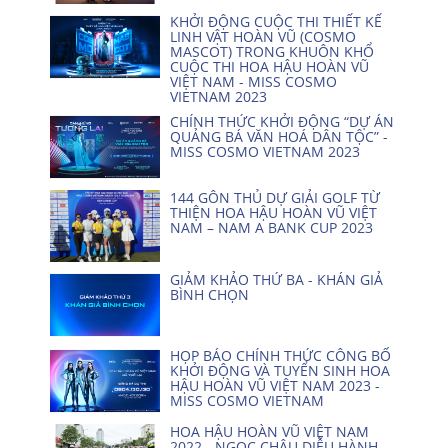
KHỞI ĐỘNG CUỘC THI THIẾT KẾ
LINH VẬT HOÀN VŨ (COSMO
MASCOT) TRONG KHUÔN KHỔ
CUỘC THI HOA HẬU HOÀN VŨ
VIỆT NAM - MISS COSMO
VIETNAM 2023
CHÍNH THỨC KHỞI ĐỘNG “DỰ ÁN
QUẢNG BÁ VĂN HOÁ DÂN TỘC” -
MISS COSMO VIETNAM 2023
144 GÔN THỦ DỰ GIẢI GOLF TỪ
THIỆN HOA HẬU HOÀN VŨ VIỆT
NAM – NAM A BANK CUP 2023
GIẢM KHẢO THỨ BA - KHÁN GIẢ
BÌNH CHỌN
HỌP BÁO CHÍNH THỨC CÔNG BỐ
KHỞI ĐỘNG VÀ TUYỂN SINH HOA
HẬU HOÀN VŨ VIỆT NAM 2023 -
MISS COSMO VIETNAM
HOA HẬU HOÀN VŨ VIỆT NAM
2022 - NGỌC CHÂU DIỄU HÀNH