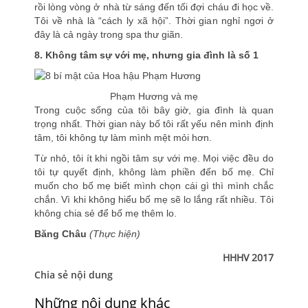
rồi lòng vòng ở nhà từ sáng đến tối đợi cháu đi học về.
Tôi về nhà là “cách ly xã hội”. Thời gian nghỉ ngơi ở
đây là cả ngày trong spa thư giãn.
8. Không tâm sự với mẹ, nhưng gia đình là số 1
Phạm Hương và mẹ
Trong cuộc sống của tôi bây giờ, gia đình là quan
trọng nhất. Thời gian này bố tôi rất yếu nên mình định
tâm, tôi không tự làm mình mệt mỏi hơn.
Từ nhỏ, tôi ít khi ngồi tâm sự với mẹ. Mọi việc đều do
tôi tự quyết định, không làm phiền đến bố mẹ. Chỉ
muốn cho bố mẹ biết mình chọn cái gì thì mình chắc
chắn. Vì khi không hiểu bố mẹ sẽ lo lắng rất nhiều. Tôi
không chia sẻ để bố mẹ thêm lo.
Băng Châu
(Thực hiện)
HHHV 2017
Chia sẻ nội dung
Những nội dung khác