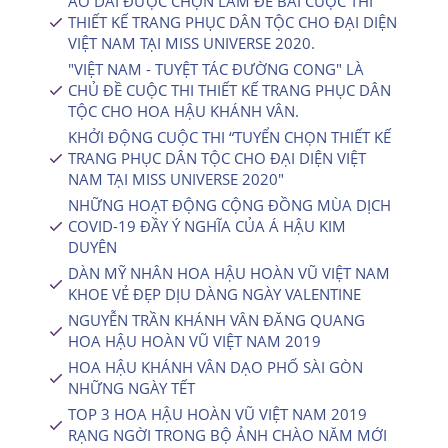
ÁO DÀI ĐƯỢC CHỌN LÀM ĐỀ BÀI CUỘC THI
THIẾT KẾ TRANG PHỤC DÂN TỘC CHO ĐẠI DIỆN
VIỆT NAM TẠI MISS UNIVERSE 2020.
"VIỆT NAM - TUYỆT TÁC ĐƯỜNG CONG" LÀ
CHỦ ĐỀ CUỘC THI THIẾT KẾ TRANG PHỤC DÂN
TỘC CHO HOA HẬU KHÁNH VÂN.
KHỞI ĐỘNG CUỘC THI “TUYỂN CHỌN THIẾT KẾ
TRANG PHỤC DÂN TỘC CHO ĐẠI DIỆN VIỆT
NAM TẠI MISS UNIVERSE 2020″
NHỮNG HOẠT ĐỘNG CỘNG ĐỒNG MÙA DỊCH
COVID-19 ĐẦY Ý NGHĨA CỦA Á HẬU KIM
DUYÊN
DÀN MỸ NHÂN HOA HẬU HOÀN VŨ VIỆT NAM
KHOE VẺ ĐẸP DỊU DÀNG NGÀY VALENTINE
NGUYỄN TRẦN KHÁNH VÂN ĐĂNG QUANG
HOA HẬU HOÀN VŨ VIỆT NAM 2019
HOA HẬU KHÁNH VÂN DẠO PHỐ SÀI GÒN
NHỮNG NGÀY TẾT
TOP 3 HOA HẬU HOÀN VŨ VIỆT NAM 2019
RẠNG NGỜI TRONG BỘ ẢNH CHÀO NĂM MỚI