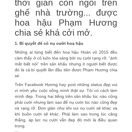
thời gian còn ngồi trên
ghế nhà trường... được
hoa hậu Phạm Hương
chia sẻ khá cởi mở.
1. Bí quyết để có nụ cười hoa hậu
Những ai từng biết đến hoa hậu Hoàn vũ 2015 đều
cảm thấy ở cô luôn tỏa sáng bởi nụ cười rạng rỡ, “ánh
mắt biết nói” trên sân khấu nhưng ít người biết được
đó là cả bí quyết lần đầu tiên được Phạm Hương chia
sẻ.
Trên Facebook Hương hay post những status đẹp vui
vì mình yêu cuộc sống mình thật sự. Tôi có cách làm
mình đẹp. Trong hai tiếng trên sân khấu lúc nào cũng
phải cười nhưng làm sao để nụ cười lúc nào cũng đẹp
và rạng rỡ. Đơn giản như khi vui nụ cười sẽ khác và
khi buồn cười sẽ khác. Phải làm sao trong lúc căng
thẳng, áp lực nụ cười vẫn đẹp đó mới là điều quan
trọng.