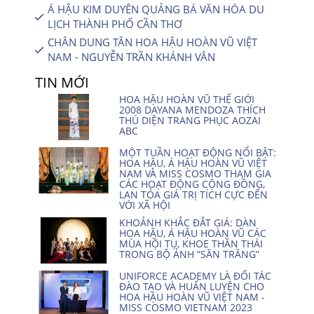
Á HẬU KIM DUYÊN QUẢNG BÁ VĂN HÓA DU
LỊCH THÀNH PHỐ CẦN THƠ
CHÂN DUNG TÂN HOA HẬU HOÀN VŨ VIỆT
NAM - NGUYỄN TRẦN KHÁNH VÂN
TIN MỚI
HOA HẬU HOÀN VŨ THẾ GIỚI
2008 DAYANA MENDOZA THÍCH
THÚ DIỆN TRANG PHỤC AOZAI
ABC
MỘT TUẦN HOẠT ĐỘNG NỔI BẬT:
HOA HẬU, Á HẬU HOÀN VŨ VIỆT
NAM VÀ MISS COSMO THAM GIA
CÁC HOẠT ĐỘNG CỘNG ĐỒNG,
LAN TỎA GIÁ TRỊ TÍCH CỰC ĐẾN
VỚI XÃ HỘI
KHOẢNH KHẮC ĐẮT GIÁ: DÀN
HOA HẬU, Á HẬU HOÀN VŨ CÁC
MÙA HỘI TỤ, KHOE THẦN THÁI
TRONG BỘ ẢNH “SĂN TRĂNG”
UNIFORCE ACADEMY LÀ ĐỐI TÁC
ĐÀO TẠO VÀ HUẤN LUYỆN CHO
HOA HẬU HOÀN VŨ VIỆT NAM -
MISS COSMO VIETNAM 2023