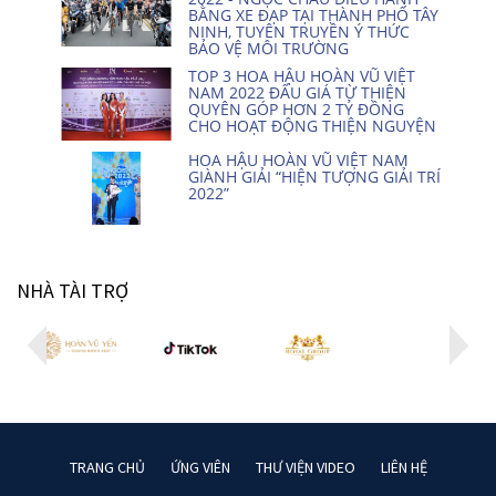
BẰNG XE ĐẠP TẠI THÀNH PHỐ TÂY
NINH, TUYÊN TRUYỀN Ý THỨC
BẢO VỆ MÔI TRƯỜNG
TOP 3 HOA HẬU HOÀN VŨ VIỆT
NAM 2022 ĐẤU GIÁ TỪ THIỆN
QUYÊN GÓP HƠN 2 TỶ ĐỒNG
CHO HOẠT ĐỘNG THIỆN NGUYỆN
HOA HẬU HOÀN VŨ VIỆT NAM
GIÀNH GIẢI “HIỆN TƯỢNG GIẢI TRÍ
2022”
NHÀ TÀI TRỢ
TRANG CHỦ
ỨNG VIÊN
THƯ VIỆN VIDEO
LIÊN HỆ