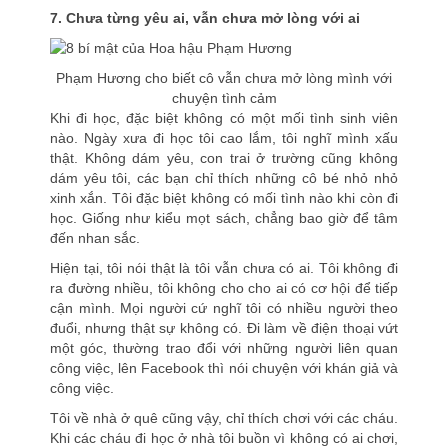
7. Chưa từng yêu ai, vẫn chưa mở lòng với ai
Phạm Hương cho biết cô vẫn chưa mở lòng mình với
chuyện tình cảm
Khi đi học, đặc biệt không có một mối tình sinh viên
nào. Ngày xưa đi học tôi cao lắm, tôi nghĩ mình xấu
thật. Không dám yêu, con trai ở trường cũng không
dám yêu tôi, các bạn chỉ thích những cô bé nhỏ nhỏ
xinh xắn. Tôi đặc biệt không có mối tình nào khi còn đi
học. Giống như kiểu mọt sách, chẳng bao giờ để tâm
đến nhan sắc.
Hiện tại, tôi nói thật là tôi vẫn chưa có ai. Tôi không đi
ra đường nhiều, tôi không cho cho ai có cơ hội để tiếp
cận mình. Mọi người cứ nghĩ tôi có nhiều người theo
đuổi, nhưng thật sự không có. Đi làm về điện thoại vứt
một góc, thường trao đổi với những người liên quan
công việc, lên Facebook thì nói chuyện với khán giả và
công việc.
Tôi về nhà ở quê cũng vậy, chỉ thích chơi với các cháu.
Khi các cháu đi học ở nhà tôi buồn vì không có ai chơi,