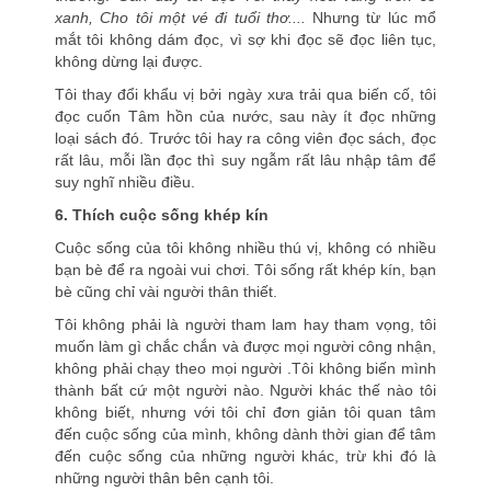
xanh, Cho tôi một vé đi tuổi thơ....
Nhưng từ lúc mổ
mắt tôi không dám đọc, vì sợ khi đọc sẽ đọc liên tục,
không dừng lại được.
Tôi thay đổi khẩu vị bởi ngày xưa trải qua biến cố, tôi
đọc cuốn Tâm hồn của nước, sau này ít đọc những
loại sách đó. Trước tôi hay ra công viên đọc sách, đọc
rất lâu, mỗi lần đọc thì suy ngẫm rất lâu nhập tâm để
suy nghĩ nhiều điều.
6. Thích cuộc sống khép kín
Cuộc sống của tôi không nhiều thú vị, không có nhiều
bạn bè để ra ngoài vui chơi. Tôi sống rất khép kín, bạn
bè cũng chỉ vài người thân thiết.
Tôi không phải là người tham lam hay tham vọng, tôi
muốn làm gì chắc chắn và được mọi người công nhận,
không phải chạy theo mọi người .Tôi không biến mình
thành bất cứ một người nào. Người khác thế nào tôi
không biết, nhưng với tôi chỉ đơn giản tôi quan tâm
đến cuộc sống của mình, không dành thời gian để tâm
đến cuộc sống của những người khác, trừ khi đó là
những người thân bên cạnh tôi.