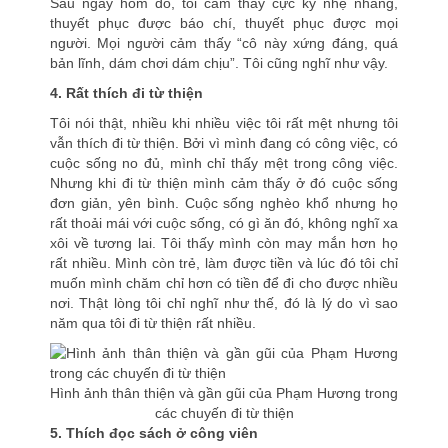
Sau ngày hôm đó, tôi cảm thấy cực kỳ nhẹ nhàng,
thuyết phục được báo chí, thuyết phục được mọi
người. Mọi người cảm thấy “cô này xứng đáng, quá
bản lĩnh, dám chơi dám chịu”. Tôi cũng nghĩ như vậy.
4. Rất thích đi từ thiện
Tôi nói thật, nhiều khi nhiều việc tôi rất mệt nhưng tôi
vẫn thích đi từ thiện. Bởi vì mình đang có công việc, có
cuộc sống no đủ, mình chỉ thấy mệt trong công việc.
Nhưng khi đi từ thiện mình cảm thấy ở đó cuộc sống
đơn giản, yên bình. Cuộc sống nghèo khổ nhưng họ
rất thoải mái với cuộc sống, có gì ăn đó, không nghĩ xa
xôi về tương lai. Tôi thấy mình còn may mắn hơn họ
rất nhiều. Mình còn trẻ, làm được tiền và lúc đó tôi chỉ
muốn mình chăm chỉ hơn có tiền để đi cho được nhiều
nơi. Thật lòng tôi chỉ nghĩ như thế, đó là lý do vì sao
năm qua tôi đi từ thiện rất nhiều.
Hình ảnh thân thiện và gần gũi của Phạm Hương trong
các chuyến đi từ thiện
5. Thích đọc sách ở công viên