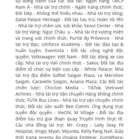
sự đồng hành của các đối tác: Ngân hàng TMCP
Nam Á - Nhà tài trợ chính - Ngân hàng chính thức;
Đôi Dép - Không thể thiếu nhau - Nhà tài trợ Vàng;
Dalat Palace Heritage - Đối tác lưu trú; Hoàn Vũ Yến
- Nhà tài trợ chăm sóc sức khỏe; Seoul Center - Nhà
tài trợ Vàng; Ngọc Châu u - Nhà tài trợ vương miện
và trang sức chính thức; Purité By Prôvence - Nhà
tài trợ Bạc; Uniforce Academy - Đối tác đào tạo &
huấn luyện; Eventista - Đối tác công nghệ độc
quyền; Volkswagen Việt Nam - Đối tác dòng xe cao
cấp; Nhà tài trợ Vali chính thức - Sakos; Đối tác địa
điểm tổ chức sự kiện cao cấp - White Palace; Nhà
tài trợ địa điểm Sofitel Saigon Plaza, Le Méridien
Saigon, Caravelle Saigon, Asiana Plaza; Các Đối tác
chiến lược: Chicilon Media - TikTok; Vietravel
Airlines - Nhà tài trợ Vận chuyển Hàng không chính
thức; FUTA Bus Lines - Nhà tài trợ vận chuyển chính
thức; Đối tác sản xuất: Bee Comm; Ứng dụng trực
tuyến độc quyền - VieON; M Village - Đối tác địa
điểm lưu trú giai đoạn quay Truyền hình thực tế.
Các nhà đồng tài trợ: Mr. Crazy - Lady Sexy, FV
Hospital, Vingo, Myan, Mijunka, Kelly Pang Nail, Giày
thời trang Jeremy, Áo choàng EmWear, ZumWhere,