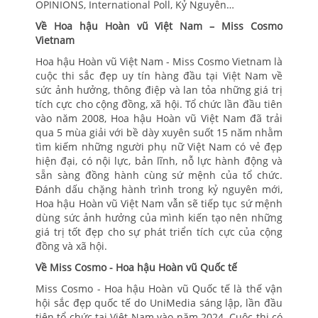
OPINIONS, International Poll, Kỷ Nguyên…
Về Hoa hậu Hoàn vũ Việt Nam – Miss Cosmo
Vietnam
Hoa hậu Hoàn vũ Việt Nam - Miss Cosmo Vietnam là
cuộc thi sắc đẹp uy tín hàng đầu tại Việt Nam về
sức ảnh hưởng, thông điệp và lan tỏa những giá trị
tích cực cho cộng đồng, xã hội. Tổ chức lần đầu tiên
vào năm 2008, Hoa hậu Hoàn vũ Việt Nam đã trải
qua 5 mùa giải với bề dày xuyên suốt 15 năm nhằm
tìm kiếm những người phụ nữ Việt Nam có vẻ đẹp
hiện đại, có nội lực, bản lĩnh, nỗ lực hành động và
sẵn sàng đồng hành cùng sứ mệnh của tổ chức.
Đánh dấu chặng hành trình trong kỷ nguyên mới,
Hoa hậu Hoàn vũ Việt Nam vẫn sẽ tiếp tục sứ mệnh
dùng sức ảnh hưởng của mình kiến tạo nên những
giá trị tốt đẹp cho sự phát triển tích cực của cộng
đồng và xã hội.
Về Miss Cosmo - Hoa hậu Hoàn vũ Quốc tế
Miss Cosmo - Hoa hậu Hoàn vũ Quốc tế là thế vận
hội sắc đẹp quốc tế do UniMedia sáng lập, lần đầu
tiên tổ chức tại Việt Nam vào năm 2024. Cuộc thi có