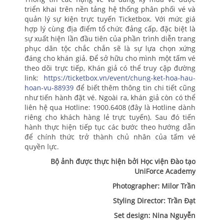
triển khai trên nền tảng hệ thống phân phối vé và
quản lý sự kiện trực tuyến Ticketbox. Với mức giá
hợp lý cùng địa điểm tổ chức đảng cấp, đặc biệt là
sự xuất hiện lần đầu tiên của phần trình diễn trang
phục dân tộc chắc chắn sẽ là sự lựa chọn xứng
đáng cho khán giả. Để sở hữu cho mình một tấm vé
theo dõi trực tiếp, Khán giả có thể truy cập đường
link:
https://ticketbox.vn/event/chung-ket-hoa-hau-
hoan-vu-88939
để biết thêm thông tin chi tiết cũng
như tiến hành đặt vé. Ngoài ra, khán giả còn có thể
liên hệ qua Hotline: 1900.6408 (đây là Hotline dành
riêng cho khách hàng lẻ trực tuyến). Sau đó tiến
hành thực hiện tiếp tục các bước theo hướng dẫn
để chính thức trở thành chủ nhân của tấm vé
quyền lực.
Bộ ảnh được thực hiện bởi Học viện Đào tạo
UniForce Academy
Photographer: Milor Trần
Styling Director: Trần Đạt
Set design: Nina Nguyễn