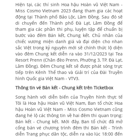
Hiện tại, các thí sinh Hoa hậu Hoàn vũ Việt Nam -
Miss Cosmo Vietnam 2023 đang tham gia các hoạt
động tại Thành phố Bảo Lộc, Lâm Đồng. Sau đó sẽ
di chuyển đến Thành phố Đà Lạt, Lâm Đồng để
tham gia các phần thi phụ, luyện tập để chuẩn bị
bước vào đêm Bán kết, Chung kết. Chủ nhân của
chiếc vương miện danh giá và đại diện cho nhan
sắc Việt trong kỷ nguyên mới sẽ chính thức lộ diện
vào đêm Chung kết diễn ra vào 31/12/2023 tại Tea
Resort Prenn (Chân đèo Prenn, Phường 3, TP. Đà Lạt,
Lâm Đồng). Đêm Chung kết sẽ được phát sóng trực
tiếp trên Kênh Thể thao và Giải trí của Đài Truyền
hình Quốc gia Việt Nam - VTV3.
Thông tin vé Bán kết - Chung kết trên Ticketbox
Song hành với diễn biến của Truyền hình thực tế
Tôi là Hoa hậu Hoàn vũ Việt Nam, Ban tổ chức Hoa
hậu Hoàn vũ Việt Nam - Miss Cosmo Vietnam cũng
đang hé lộ các thông tin về hai đêm thi quan trọng:
Bán kết - Chung kết. Mới đây, Ban tổ chức đã mở
cổng bán vé chương trình đêm thi Bán kết - Trình
diễn Trang phục dân tộc, diễn ra vào lúc 18:00 đến