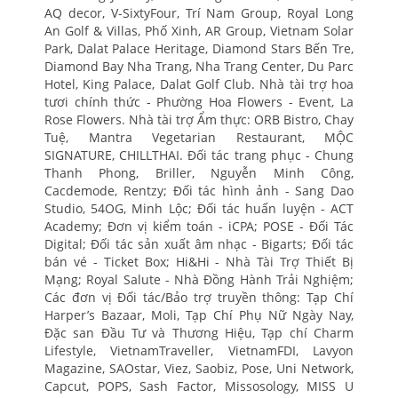
AQ decor, V-SixtyFour, Trí Nam Group, Royal Long
An Golf & Villas, Phố Xinh, AR Group, Vietnam Solar
Park, Dalat Palace Heritage, Diamond Stars Bến Tre,
Diamond Bay Nha Trang, Nha Trang Center, Du Parc
Hotel, King Palace, Dalat Golf Club. Nhà tài trợ hoa
tươi chính thức - Phường Hoa Flowers - Event, La
Rose Flowers. Nhà tài trợ Ẩm thực: ORB Bistro, Chay
Tuệ, Mantra Vegetarian Restaurant, MỘC
SIGNATURE, CHILLTHAI. Đối tác trang phục - Chung
Thanh Phong, Briller, Nguyễn Minh Công,
Cacdemode, Rentzy; Đối tác hình ảnh - Sang Dao
Studio, 54OG, Minh Lộc; Đối tác huấn luyện - ACT
Academy; Đơn vị kiểm toán - iCPA; POSE - Đối Tác
Digital; Đối tác sản xuất âm nhạc - Bigarts; Đối tác
bán vé - Ticket Box; Hi&Hi - Nhà Tài Trợ Thiết Bị
Mạng; Royal Salute - Nhà Đồng Hành Trải Nghiệm;
Các đơn vị Đối tác/Bảo trợ truyền thông: Tạp Chí
Harper’s Bazaar, Moli, Tạp Chí Phụ Nữ Ngày Nay,
Đặc san Đầu Tư và Thương Hiệu, Tạp chí Charm
Lifestyle, VietnamTraveller, VietnamFDI, Lavyon
Magazine, SAOstar, Viez, Saobiz, Pose, Uni Network,
Capcut, POPS, Sash Factor, Missosology, MISS U