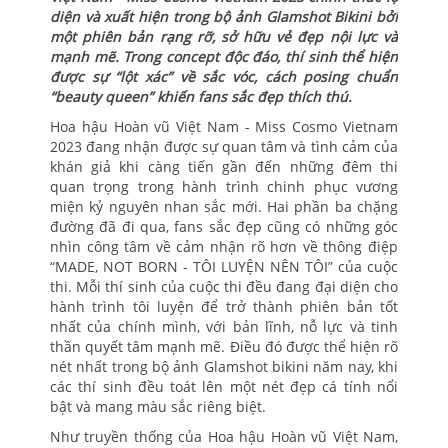
diện và xuất hiện trong bộ ảnh Glamshot Bikini bởi
một phiên bản rạng rỡ, sở hữu vẻ đẹp nội lực và
mạnh mẽ. Trong concept độc đáo, thí sinh thể hiện
được sự “lột xác” về sắc vóc, cách posing chuẩn
“beauty queen” khiến fans sắc đẹp thích thú.
Hoa hậu Hoàn vũ Việt Nam - Miss Cosmo Vietnam
2023 đang nhận được sự quan tâm và tình cảm của
khán giả khi càng tiến gần đến những đêm thi
quan trọng trong hành trình chinh phục vương
miện kỷ nguyên nhan sắc mới. Hai phần ba chặng
đường đã đi qua, fans sắc đẹp cũng có những góc
nhìn công tâm về cảm nhận rõ hơn về thông điệp
“MADE, NOT BORN - TÔI LUYỆN NÊN TÔI” của cuộc
thi. Mỗi thí sinh của cuộc thi đều đang đại diện cho
hành trình tôi luyện để trở thành phiên bản tốt
nhất của chính mình, với bản lĩnh, nỗ lực và tinh
thần quyết tâm mạnh mẽ. Điều đó được thể hiện rõ
nét nhất trong bộ ảnh Glamshot bikini năm nay, khi
các thí sinh đều toát lên một nét đẹp cá tính nổi
bật và mang màu sắc riêng biệt.
Như truyền thống của Hoa hậu Hoàn vũ Việt Nam,