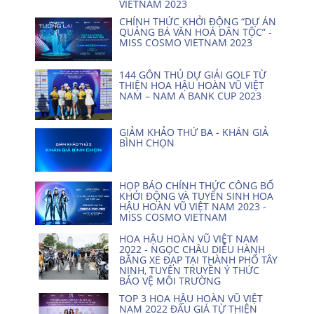
VIETNAM 2023
CHÍNH THỨC KHỞI ĐỘNG “DỰ ÁN
QUẢNG BÁ VĂN HOÁ DÂN TỘC” -
MISS COSMO VIETNAM 2023
144 GÔN THỦ DỰ GIẢI GOLF TỪ
THIỆN HOA HẬU HOÀN VŨ VIỆT
NAM – NAM A BANK CUP 2023
GIẢM KHẢO THỨ BA - KHÁN GIẢ
BÌNH CHỌN
HỌP BÁO CHÍNH THỨC CÔNG BỐ
KHỞI ĐỘNG VÀ TUYỂN SINH HOA
HẬU HOÀN VŨ VIỆT NAM 2023 -
MISS COSMO VIETNAM
HOA HẬU HOÀN VŨ VIỆT NAM
2022 - NGỌC CHÂU DIỄU HÀNH
BẰNG XE ĐẠP TẠI THÀNH PHỐ TÂY
NINH, TUYÊN TRUYỀN Ý THỨC
BẢO VỆ MÔI TRƯỜNG
TOP 3 HOA HẬU HOÀN VŨ VIỆT
NAM 2022 ĐẤU GIÁ TỪ THIỆN