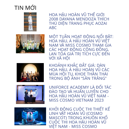
TIN MỚI
HOA HẬU HOÀN VŨ THẾ GIỚI
2008 DAYANA MENDOZA THÍCH
THÚ DIỆN TRANG PHỤC AOZAI
ABC
MỘT TUẦN HOẠT ĐỘNG NỔI BẬT:
HOA HẬU, Á HẬU HOÀN VŨ VIỆT
NAM VÀ MISS COSMO THAM GIA
CÁC HOẠT ĐỘNG CỘNG ĐỒNG,
LAN TỎA GIÁ TRỊ TÍCH CỰC ĐẾN
VỚI XÃ HỘI
KHOẢNH KHẮC ĐẮT GIÁ: DÀN
HOA HẬU, Á HẬU HOÀN VŨ CÁC
MÙA HỘI TỤ, KHOE THẦN THÁI
TRONG BỘ ẢNH “SĂN TRĂNG”
UNIFORCE ACADEMY LÀ ĐỐI TÁC
ĐÀO TẠO VÀ HUẤN LUYỆN CHO
HOA HẬU HOÀN VŨ VIỆT NAM -
MISS COSMO VIETNAM 2023
KHỞI ĐỘNG CUỘC THI THIẾT KẾ
LINH VẬT HOÀN VŨ (COSMO
MASCOT) TRONG KHUÔN KHỔ
CUỘC THI HOA HẬU HOÀN VŨ
VIỆT NAM - MISS COSMO