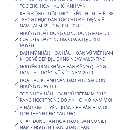
TỘC CHO HOA HẬU KHÁNH VÂN.
KHỞI ĐỘNG CUỘC THI “TUYỂN CHỌN THIẾT KẾ
TRANG PHỤC DÂN TỘC CHO ĐẠI DIỆN VIỆT
NAM TẠI MISS UNIVERSE 2020″
NHỮNG HOẠT ĐỘNG CỘNG ĐỒNG MÙA DỊCH
COVID-19 ĐẦY Ý NGHĨA CỦA Á HẬU KIM
DUYÊN
DÀN MỸ NHÂN HOA HẬU HOÀN VŨ VIỆT NAM
KHOE VẺ ĐẸP DỊU DÀNG NGÀY VALENTINE
NGUYỄN TRẦN KHÁNH VÂN ĐĂNG QUANG
HOA HẬU HOÀN VŨ VIỆT NAM 2019
HOA HẬU KHÁNH VÂN DẠO PHỐ SÀI GÒN
NHỮNG NGÀY TẾT
TOP 3 HOA HẬU HOÀN VŨ VIỆT NAM 2019
RẠNG NGỜI TRONG BỘ ẢNH CHÀO NĂM MỚI
Á HẬU KIM DUYÊN QUẢNG BÁ VĂN HÓA DU
LỊCH THÀNH PHỐ CẦN THƠ
CHÂN DUNG TÂN HOA HẬU HOÀN VŨ VIỆT
NAM - NGUYỄN TRẦN KHÁNH VÂN