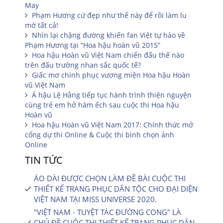
May
Phạm Hương cứ đẹp như thế này để rồi làm lu
mờ tất cả!
Nhìn lại chặng đường khiến fan Việt tự hào về
Phạm Hương tại “Hoa hậu hoàn vũ 2015”
Hoa hậu Hoàn vũ Việt Nam chiến đấu thế nào
trên đấu trường nhan sắc quốc tế?
Giấc mơ chinh phục vương miện Hoa hậu Hoàn
vũ Việt Nam
Á hậu Lệ Hằng tiếp tục hành trình thiện nguyện
cùng trẻ em hở hàm ếch sau cuộc thi Hoa hậu
Hoàn vũ
Hoa hậu Hoàn vũ Việt Nam 2017: Chính thức mở
cổng dự thi Online & Cuộc thi bình chọn ảnh
Online
TIN TỨC
ÁO DÀI ĐƯỢC CHỌN LÀM ĐỀ BÀI CUỘC THI
THIẾT KẾ TRANG PHỤC DÂN TỘC CHO ĐẠI DIỆN
VIỆT NAM TẠI MISS UNIVERSE 2020.
"VIỆT NAM - TUYỆT TÁC ĐƯỜNG CONG" LÀ
CHỦ ĐỀ CUỘC THI THIẾT KẾ TRANG PHỤC DÂN