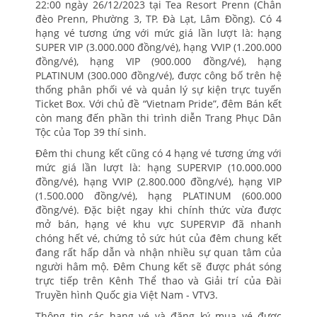
22:00 ngày 26/12/2023 tại Tea Resort Prenn (Chân
đèo Prenn, Phường 3, TP. Đà Lạt, Lâm Đồng). Có 4
hạng vé tương ứng với mức giá lần lượt là: hạng
SUPER VIP (3.000.000 đồng/vé), hạng VVIP (1.200.000
đồng/vé), hạng VIP (900.000 đồng/vé), hạng
PLATINUM (300.000 đồng/vé), được công bố trên hệ
thống phân phối vé và quản lý sự kiện trực tuyến
Ticket Box. Với chủ đề “Vietnam Pride”, đêm Bán kết
còn mang đến phần thi trình diễn Trang Phục Dân
Tộc của Top 39 thí sinh.
Đêm thi chung kết cũng có 4 hạng vé tương ứng với
mức giá lần lượt là: hạng SUPERVIP (10.000.000
đồng/vé), hạng VVIP (2.800.000 đồng/vé), hạng VIP
(1.500.000 đồng/vé), hạng PLATINUM (600.000
đồng/vé). Đặc biệt ngay khi chính thức vừa được
mở bán, hạng vé khu vực SUPERVIP đã nhanh
chóng hết vé, chứng tỏ sức hút của đêm chung kết
đang rất hấp dẫn và nhận nhiều sự quan tâm của
người hâm mộ. Đêm Chung kết sẽ được phát sóng
trực tiếp trên Kênh Thể thao và Giải trí của Đài
Truyền hình Quốc gia Việt Nam - VTV3.
Thông tin các hạng vé và đăng ký mua vé được