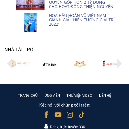
QUYÊN GÓP HƠN 2 TỶ ĐỒNG
CHO HOẠT ĐỘNG THIỆN NGUYỆN
HOA HẬU HOÀN VŨ VIỆT NAM
GIÀNH GIẢI “HIỆN TƯỢNG GIẢI TRÍ
2022”
NHÀ TÀI TRỢ
TRANG CHỦ
ỨNG VIÊN
THƯ VIỆN VIDEO
LIÊN HỆ
Kết nối với chúng tôi trên:
Đang trực tuyến: 330