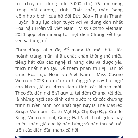
trôi chảy nội dung hơn 3.000 chữ, 75 tên riêng
trong một chương trình. Chắc chắn, màn “song
kiếm hợp bích” của bộ đôi Đức Bảo - Thanh Thanh
Huyền là sự lựa chọn tuyệt vời và đúng đắn nhất
Hoa hậu Hoàn vũ Việt Nam - Miss Cosmo Vietnam
2023, góp phần mang tới một đêm Chung kết trọn
vẹn và bùng nổ.
Chưa dừng lại ở đó, để mang tới một bữa tiệc
hoành tráng, mãn nhãn, chắc chắn không thể thiếu
tiếng hát của các nghệ sĩ hàng đầu và được yêu
thích nhất hiện tại. Để thêm phần thú vị, Ban tổ
chức Hoa hậu Hoàn vũ Việt Nam - Miss Cosmo
Vietnam 2023 đã đưa ra những gợi ý đầy bất ngờ
cho khán giả dự đoán danh tính các khách mời.
Theo đó, dàn nghệ sĩ quy tụ tại đêm Chung kết đều
là những ngôi sao đình đám bước ra từ các chương
trình truyền hình hot nhất hiện nay là The Masked
Singer Vietnam - Ca Sĩ Mặt Nạ, Chị Đẹp Đạp Gió Rẽ
Sóng, Vietnam Idol, Giọng Hát Việt. Loạt gợi ý này
khiến khán giả cực kỳ hào hứng và bàn tán sôi nổi
trên các diễn đàn mạng xã hội.