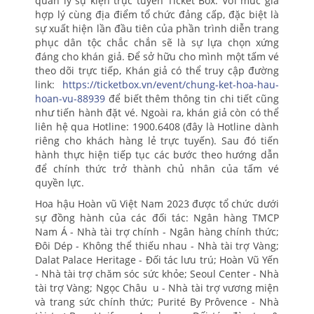
quản lý sự kiện trực tuyến Ticket Box. Với mức giá
hợp lý cùng địa điểm tổ chức đảng cấp, đặc biệt là
sự xuất hiện lần đầu tiên của phần trình diễn trang
phục dân tộc chắc chắn sẽ là sự lựa chọn xứng
đáng cho khán giả. Để sở hữu cho mình một tấm vé
theo dõi trực tiếp, Khán giả có thể truy cập đường
link:
https://ticketbox.vn/event/chung-ket-hoa-hau-
hoan-vu-88939
để biết thêm thông tin chi tiết cũng
như tiến hành đặt vé. Ngoài ra, khán giả còn có thể
liên hệ qua Hotline: 1900.6408 (đây là Hotline dành
riêng cho khách hàng lẻ trực tuyến). Sau đó tiến
hành thực hiện tiếp tục các bước theo hướng dẫn
để chính thức trở thành chủ nhân của tấm vé
quyền lực.
Hoa hậu Hoàn vũ Việt Nam 2023 được tổ chức dưới
sự đồng hành của các đối tác: Ngân hàng TMCP
Nam Á - Nhà tài trợ chính - Ngân hàng chính thức;
Đôi Dép - Không thể thiếu nhau - Nhà tài trợ Vàng;
Dalat Palace Heritage - Đối tác lưu trú; Hoàn Vũ Yến
- Nhà tài trợ chăm sóc sức khỏe; Seoul Center - Nhà
tài trợ Vàng; Ngọc Châu u - Nhà tài trợ vương miện
và trang sức chính thức; Purité By Prôvence - Nhà