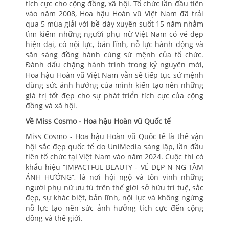
tích cực cho cộng đồng, xã hội. Tổ chức lần đầu tiên
vào năm 2008, Hoa hậu Hoàn vũ Việt Nam đã trải
qua 5 mùa giải với bề dày xuyên suốt 15 năm nhằm
tìm kiếm những người phụ nữ Việt Nam có vẻ đẹp
hiện đại, có nội lực, bản lĩnh, nỗ lực hành động và
sẵn sàng đồng hành cùng sứ mệnh của tổ chức.
Đánh dấu chặng hành trình trong kỷ nguyên mới,
Hoa hậu Hoàn vũ Việt Nam vẫn sẽ tiếp tục sứ mệnh
dùng sức ảnh hưởng của mình kiến tạo nên những
giá trị tốt đẹp cho sự phát triển tích cực của cộng
đồng và xã hội.
Về Miss Cosmo - Hoa hậu Hoàn vũ Quốc tế
Miss Cosmo - Hoa hậu Hoàn vũ Quốc tế là thế vận
hội sắc đẹp quốc tế do UniMedia sáng lập, lần đầu
tiên tổ chức tại Việt Nam vào năm 2024. Cuộc thi có
khẩu hiệu “IMPACTFUL BEAUTY - VẺ ĐẸP N NG TẦM
ẢNH HƯỞNG”, là nơi hội ngộ và tôn vinh những
người phụ nữ ưu tú trên thế giới sở hữu trí tuệ, sắc
đẹp, sự khác biệt, bản lĩnh, nội lực và không ngừng
nỗ lực tạo nên sức ảnh hưởng tích cực đến cộng
đồng và thế giới.