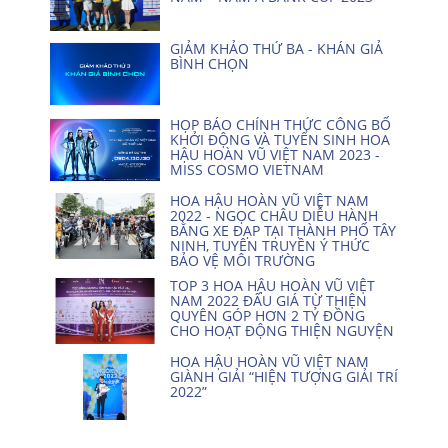
GIẢM KHẢO THỨ BA - KHÁN GIẢ
BÌNH CHỌN
HỌP BÁO CHÍNH THỨC CÔNG BỐ
KHỞI ĐỘNG VÀ TUYỂN SINH HOA
HẬU HOÀN VŨ VIỆT NAM 2023 -
MISS COSMO VIETNAM
HOA HẬU HOÀN VŨ VIỆT NAM
2022 - NGỌC CHÂU DIỄU HÀNH
BẰNG XE ĐẠP TẠI THÀNH PHỐ TÂY
NINH, TUYÊN TRUYỀN Ý THỨC
BẢO VỆ MÔI TRƯỜNG
TOP 3 HOA HẬU HOÀN VŨ VIỆT
NAM 2022 ĐẤU GIÁ TỪ THIỆN
QUYÊN GÓP HƠN 2 TỶ ĐỒNG
CHO HOẠT ĐỘNG THIỆN NGUYỆN
HOA HẬU HOÀN VŨ VIỆT NAM
GIÀNH GIẢI “HIỆN TƯỢNG GIẢI TRÍ
2022”