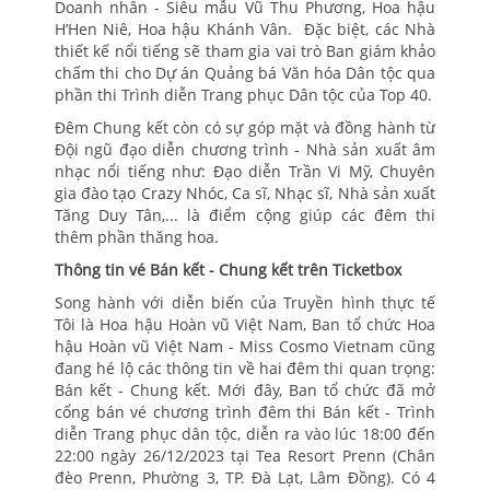
Doanh nhân - Siêu mẫu Vũ Thu Phương, Hoa hậu
H’Hen Niê, Hoa hậu Khánh Vân. Đặc biệt, các Nhà
thiết kế nổi tiếng sẽ tham gia vai trò Ban giám khảo
chấm thi cho Dự án Quảng bá Văn hóa Dân tộc qua
phần thi Trình diễn Trang phục Dân tộc của Top 40.
Đêm Chung kết còn có sự góp mặt và đồng hành từ
Đội ngũ đạo diễn chương trình - Nhà sản xuất âm
nhạc nổi tiếng như: Đạo diễn Trần Vi Mỹ, Chuyên
gia đào tạo Crazy Nhóc, Ca sĩ, Nhạc sĩ, Nhà sản xuất
Tăng Duy Tân,... là điểm cộng giúp các đêm thi
thêm phần thăng hoa.
Thông tin vé Bán kết - Chung kết trên Ticketbox
Song hành với diễn biến của Truyền hình thực tế
Tôi là Hoa hậu Hoàn vũ Việt Nam, Ban tổ chức Hoa
hậu Hoàn vũ Việt Nam - Miss Cosmo Vietnam cũng
đang hé lộ các thông tin về hai đêm thi quan trọng:
Bán kết - Chung kết. Mới đây, Ban tổ chức đã mở
cổng bán vé chương trình đêm thi Bán kết - Trình
diễn Trang phục dân tộc, diễn ra vào lúc 18:00 đến
22:00 ngày 26/12/2023 tại Tea Resort Prenn (Chân
đèo Prenn, Phường 3, TP. Đà Lạt, Lâm Đồng). Có 4