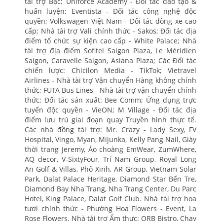
tài trợ Bạc; Uniforce Academy - Đối tác đào tạo &
huấn luyện; Eventista - Đối tác công nghệ độc
quyền; Volkswagen Việt Nam - Đối tác dòng xe cao
cấp; Nhà tài trợ Vali chính thức - Sakos; Đối tác địa
điểm tổ chức sự kiện cao cấp - White Palace; Nhà
tài trợ địa điểm Sofitel Saigon Plaza, Le Méridien
Saigon, Caravelle Saigon, Asiana Plaza; Các Đối tác
chiến lược: Chicilon Media - TikTok; Vietravel
Airlines - Nhà tài trợ Vận chuyển Hàng không chính
thức; FUTA Bus Lines - Nhà tài trợ vận chuyển chính
thức; Đối tác sản xuất: Bee Comm; Ứng dụng trực
tuyến độc quyền - VieON; M Village - Đối tác địa
điểm lưu trú giai đoạn quay Truyền hình thực tế.
Các nhà đồng tài trợ: Mr. Crazy - Lady Sexy, FV
Hospital, Vingo, Myan, Mijunka, Kelly Pang Nail, Giày
thời trang Jeremy, Áo choàng EmWear, ZumWhere,
AQ decor, V-SixtyFour, Trí Nam Group, Royal Long
An Golf & Villas, Phố Xinh, AR Group, Vietnam Solar
Park, Dalat Palace Heritage, Diamond Star Bến Tre,
Diamond Bay Nha Trang, Nha Trang Center, Du Parc
Hotel, King Palace, Dalat Golf Club. Nhà tài trợ hoa
tươi chính thức - Phường Hoa Flowers - Event, La
Rose Flowers. Nhà tài trợ Ẩm thực: ORB Bistro, Chay