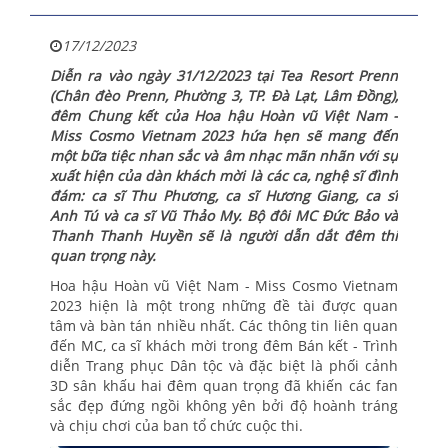
17/12/2023
Diễn ra vào ngày 31/12/2023 tại Tea Resort Prenn
(Chân đèo Prenn, Phường 3, TP. Đà Lạt, Lâm Đồng),
đêm Chung kết của Hoa hậu Hoàn vũ Việt Nam -
Miss Cosmo Vietnam 2023 hứa hẹn sẽ mang đến
một bữa tiệc nhan sắc và âm nhạc mãn nhãn với sự
xuất hiện của dàn khách mời là các ca, nghệ sĩ đình
đám: ca sĩ Thu Phương, ca sĩ Hương Giang, ca sĩ
Anh Tú và ca sĩ Vũ Thảo My. Bộ đôi MC Đức Bảo và
Thanh Thanh Huyền sẽ là người dẫn dắt đêm thi
quan trọng này.
Hoa hậu Hoàn vũ Việt Nam - Miss Cosmo Vietnam
2023 hiện là một trong những đề tài được quan
tâm và bàn tán nhiều nhất. Các thông tin liên quan
đến MC, ca sĩ khách mời trong đêm Bán kết - Trình
diễn Trang phục Dân tộc và đặc biệt là phối cảnh
3D sân khấu hai đêm quan trọng đã khiến các fan
sắc đẹp đứng ngồi không yên bởi độ hoành tráng
và chịu chơi của ban tổ chức cuộc thi.