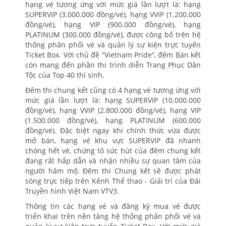
hạng vé tương ứng với mức giá lần lượt là: hạng
SUPERVIP (3.000.000 đồng/vé), hạng VVIP (1.200.000
đồng/vé), hạng VIP (900.000 đồng/vé), hạng
PLATINUM (300.000 đồng/vé), được công bố trên hệ
thống phân phối vé và quản lý sự kiện trực tuyến
Ticket Box. Với chủ đề “Vietnam Pride”, đêm Bán kết
còn mang đến phần thi trình diễn Trang Phục Dân
Tộc của Top 40 thí sinh.
Đêm thi chung kết cũng có 4 hạng vé tương ứng với
mức giá lần lượt là: hạng SUPERVIP (10.000.000
đồng/vé), hạng VVIP (2.800.000 đồng/vé), hạng VIP
(1.500.000 đồng/vé), hạng PLATINUM (600.000
đồng/vé). Đặc biệt ngay khi chính thức vừa được
mở bán, hạng vé khu vực SUPERVIP đã nhanh
chóng hết vé, chứng tỏ sức hút của đêm chung kết
đang rất hấp dẫn và nhận nhiều sự quan tâm của
người hâm mộ. Đêm thi Chung kết sẽ được phát
sóng trực tiếp trên Kênh Thể thao - Giải trí của Đài
Truyền hình Việt Nam VTV3.
Thông tin các hạng vé và đăng ký mua vé được
triển khai trên nền tảng hệ thống phân phối vé và