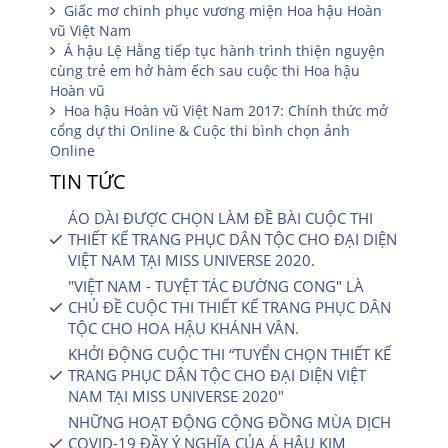
Giấc mơ chinh phục vương miện Hoa hậu Hoàn
vũ Việt Nam
Á hậu Lệ Hằng tiếp tục hành trình thiện nguyện
cùng trẻ em hở hàm ếch sau cuộc thi Hoa hậu
Hoàn vũ
Hoa hậu Hoàn vũ Việt Nam 2017: Chính thức mở
cổng dự thi Online & Cuộc thi bình chọn ảnh
Online
TIN TỨC
ÁO DÀI ĐƯỢC CHỌN LÀM ĐỀ BÀI CUỘC THI
THIẾT KẾ TRANG PHỤC DÂN TỘC CHO ĐẠI DIỆN
VIỆT NAM TẠI MISS UNIVERSE 2020.
"VIỆT NAM - TUYỆT TÁC ĐƯỜNG CONG" LÀ
CHỦ ĐỀ CUỘC THI THIẾT KẾ TRANG PHỤC DÂN
TỘC CHO HOA HẬU KHÁNH VÂN.
KHỞI ĐỘNG CUỘC THI “TUYỂN CHỌN THIẾT KẾ
TRANG PHỤC DÂN TỘC CHO ĐẠI DIỆN VIỆT
NAM TẠI MISS UNIVERSE 2020″
NHỮNG HOẠT ĐỘNG CỘNG ĐỒNG MÙA DỊCH
COVID-19 ĐẦY Ý NGHĨA CỦA Á HẬU KIM