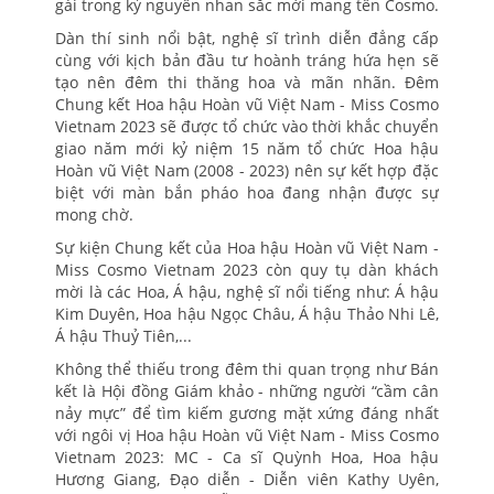
gái trong kỷ nguyên nhan sắc mới mang tên Cosmo.
Dàn thí sinh nổi bật, nghệ sĩ trình diễn đẳng cấp
cùng với kịch bản đầu tư hoành tráng hứa hẹn sẽ
tạo nên đêm thi thăng hoa và mãn nhãn. Đêm
Chung kết Hoa hậu Hoàn vũ Việt Nam - Miss Cosmo
Vietnam 2023 sẽ được tổ chức vào thời khắc chuyển
giao năm mới kỷ niệm 15 năm tổ chức Hoa hậu
Hoàn vũ Việt Nam (2008 - 2023) nên sự kết hợp đặc
biệt với màn bắn pháo hoa đang nhận được sự
mong chờ.
Sự kiện Chung kết của Hoa hậu Hoàn vũ Việt Nam -
Miss Cosmo Vietnam 2023 còn quy tụ dàn khách
mời là các Hoa, Á hậu, nghệ sĩ nổi tiếng như: Á hậu
Kim Duyên, Hoa hậu Ngọc Châu, Á hậu Thảo Nhi Lê,
Á hậu Thuỷ Tiên,...
Không thể thiếu trong đêm thi quan trọng như Bán
kết là Hội đồng Giám khảo - những người “cầm cân
nảy mực” để tìm kiếm gương mặt xứng đáng nhất
với ngôi vị Hoa hậu Hoàn vũ Việt Nam - Miss Cosmo
Vietnam 2023: MC - Ca sĩ Quỳnh Hoa, Hoa hậu
Hương Giang, Đạo diễn - Diễn viên Kathy Uyên,