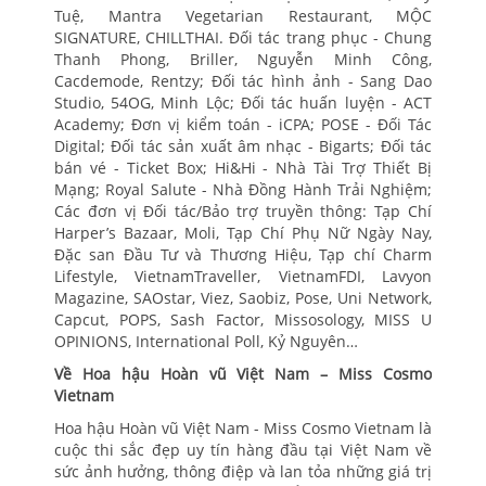
Tuệ, Mantra Vegetarian Restaurant, MỘC
SIGNATURE, CHILLTHAI. Đối tác trang phục - Chung
Thanh Phong, Briller, Nguyễn Minh Công,
Cacdemode, Rentzy; Đối tác hình ảnh - Sang Dao
Studio, 54OG, Minh Lộc; Đối tác huấn luyện - ACT
Academy; Đơn vị kiểm toán - iCPA; POSE - Đối Tác
Digital; Đối tác sản xuất âm nhạc - Bigarts; Đối tác
bán vé - Ticket Box; Hi&Hi - Nhà Tài Trợ Thiết Bị
Mạng; Royal Salute - Nhà Đồng Hành Trải Nghiệm;
Các đơn vị Đối tác/Bảo trợ truyền thông: Tạp Chí
Harper’s Bazaar, Moli, Tạp Chí Phụ Nữ Ngày Nay,
Đặc san Đầu Tư và Thương Hiệu, Tạp chí Charm
Lifestyle, VietnamTraveller, VietnamFDI, Lavyon
Magazine, SAOstar, Viez, Saobiz, Pose, Uni Network,
Capcut, POPS, Sash Factor, Missosology, MISS U
OPINIONS, International Poll, Kỷ Nguyên…
Về Hoa hậu Hoàn vũ Việt Nam – Miss Cosmo
Vietnam
Hoa hậu Hoàn vũ Việt Nam - Miss Cosmo Vietnam là
cuộc thi sắc đẹp uy tín hàng đầu tại Việt Nam về
sức ảnh hưởng, thông điệp và lan tỏa những giá trị