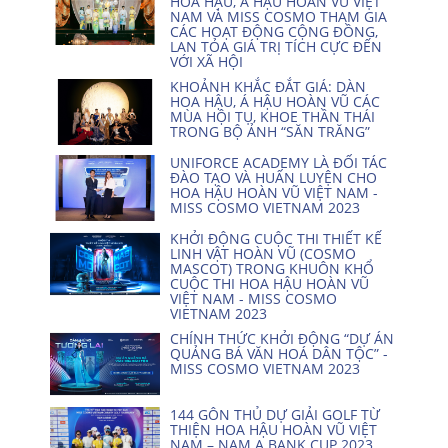
HOA HẬU, Á HẬU HOÀN VŨ VIỆT
NAM VÀ MISS COSMO THAM GIA
CÁC HOẠT ĐỘNG CỘNG ĐỒNG,
LAN TỎA GIÁ TRỊ TÍCH CỰC ĐẾN
VỚI XÃ HỘI
KHOẢNH KHẮC ĐẮT GIÁ: DÀN
HOA HẬU, Á HẬU HOÀN VŨ CÁC
MÙA HỘI TỤ, KHOE THẦN THÁI
TRONG BỘ ẢNH “SĂN TRĂNG”
UNIFORCE ACADEMY LÀ ĐỐI TÁC
ĐÀO TẠO VÀ HUẤN LUYỆN CHO
HOA HẬU HOÀN VŨ VIỆT NAM -
MISS COSMO VIETNAM 2023
KHỞI ĐỘNG CUỘC THI THIẾT KẾ
LINH VẬT HOÀN VŨ (COSMO
MASCOT) TRONG KHUÔN KHỔ
CUỘC THI HOA HẬU HOÀN VŨ
VIỆT NAM - MISS COSMO
VIETNAM 2023
CHÍNH THỨC KHỞI ĐỘNG “DỰ ÁN
QUẢNG BÁ VĂN HOÁ DÂN TỘC” -
MISS COSMO VIETNAM 2023
144 GÔN THỦ DỰ GIẢI GOLF TỪ
THIỆN HOA HẬU HOÀN VŨ VIỆT
NAM – NAM A BANK CUP 2023