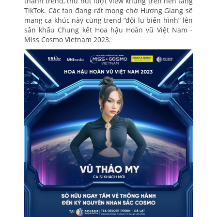
thành trend, thu hút lượt view khủng trên nền tảng
TikTok. Các fan đang rất mong chờ Hương Giang sẽ
mang ca khúc này cùng trend “đội lu biến hình” lên
sân khấu Chung kết Hoa hậu Hoàn vũ Việt Nam -
Miss Cosmo Vietnam 2023.