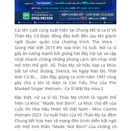
Cái tên cuối cùng xuất hiện tại Chung kết là ca sĩ Vũ
Thảo My. Cô được đông đảo biết đến sau khi giành
ngôi Quán quân của chương trình The Voice -
Giọng Hát Việt 2013 khi vừa tròn 16 tuổi. Nữ ca sĩ
gây ấn tượng mạnh bởi giọng hát đầy nội lực và cập
nhật nhanh chóng những phong cách âm nhạc mới
mẻ trên thế giới. Vũ Thảo My sở hữu loạt ca khúc
bắt tai như: Buông, Silence, Và Ngày Nào Đó, Thôi
Anh Cứ Đi,... Gần đây, giọng ca sinh năm 1997 cũng
gây chú ý khi lộ diện là Cáo Tiểu Thư của The
Masked Singer Vietnam - Ca Sĩ Mặt Nạ mùa 2.
Đặc biệt, nữ ca sĩ Vũ Thảo My chính là người thể
hiện ca khúc "Made, Not Born", ca khúc chủ đề của
cuộc thi Hoa Hậu Hoàn Vũ Việt Nam - Miss Cosmo
Vietnam 2023. Sự xuất hiện của Vũ Thảo My tại đêm
Chung kết hứa hẹn sẽ mang đến trình diễn bất ngờ
với một tinh thần "Made, Not Born" của những cô