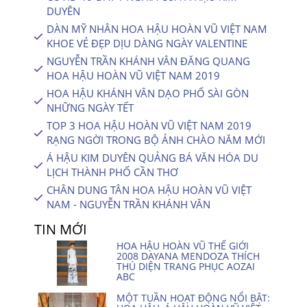
DUYÊN
DÀN MỸ NHÂN HOA HẬU HOÀN VŨ VIỆT NAM
KHOE VẺ ĐẸP DỊU DÀNG NGÀY VALENTINE
NGUYỄN TRẦN KHÁNH VÂN ĐĂNG QUANG
HOA HẬU HOÀN VŨ VIỆT NAM 2019
HOA HẬU KHÁNH VÂN DẠO PHỐ SÀI GÒN
NHỮNG NGÀY TẾT
TOP 3 HOA HẬU HOÀN VŨ VIỆT NAM 2019
RẠNG NGỜI TRONG BỘ ẢNH CHÀO NĂM MỚI
Á HẬU KIM DUYÊN QUẢNG BÁ VĂN HÓA DU
LỊCH THÀNH PHỐ CẦN THƠ
CHÂN DUNG TÂN HOA HẬU HOÀN VŨ VIỆT
NAM - NGUYỄN TRẦN KHÁNH VÂN
TIN MỚI
HOA HẬU HOÀN VŨ THẾ GIỚI
2008 DAYANA MENDOZA THÍCH
THÚ DIỆN TRANG PHỤC AOZAI
ABC
MỘT TUẦN HOẠT ĐỘNG NỔI BẬT: