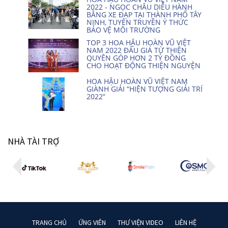
2022 - NGỌC CHÂU DIỄU HÀNH
BẰNG XE ĐẠP TẠI THÀNH PHỐ TÂY
NINH, TUYÊN TRUYỀN Ý THỨC
BẢO VỆ MÔI TRƯỜNG
TOP 3 HOA HẬU HOÀN VŨ VIỆT
NAM 2022 ĐẤU GIÁ TỪ THIỆN
QUYÊN GÓP HƠN 2 TỶ ĐỒNG
CHO HOẠT ĐỘNG THIỆN NGUYỆN
HOA HẬU HOÀN VŨ VIỆT NAM
GIÀNH GIẢI “HIỆN TƯỢNG GIẢI TRÍ
2022”
NHÀ TÀI TRỢ
TRANG CHỦ
ỨNG VIÊN
THƯ VIỆN VIDEO
LIÊN HỆ