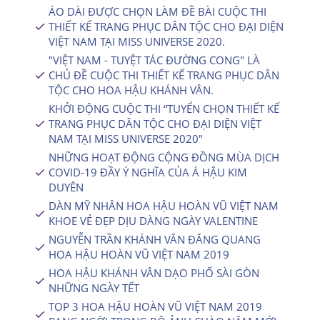
ÁO DÀI ĐƯỢC CHỌN LÀM ĐỀ BÀI CUỘC THI
THIẾT KẾ TRANG PHỤC DÂN TỘC CHO ĐẠI DIỆN
VIỆT NAM TẠI MISS UNIVERSE 2020.
"VIỆT NAM - TUYỆT TÁC ĐƯỜNG CONG" LÀ
CHỦ ĐỀ CUỘC THI THIẾT KẾ TRANG PHỤC DÂN
TỘC CHO HOA HẬU KHÁNH VÂN.
KHỞI ĐỘNG CUỘC THI “TUYỂN CHỌN THIẾT KẾ
TRANG PHỤC DÂN TỘC CHO ĐẠI DIỆN VIỆT
NAM TẠI MISS UNIVERSE 2020″
NHỮNG HOẠT ĐỘNG CỘNG ĐỒNG MÙA DỊCH
COVID-19 ĐẦY Ý NGHĨA CỦA Á HẬU KIM
DUYÊN
DÀN MỸ NHÂN HOA HẬU HOÀN VŨ VIỆT NAM
KHOE VẺ ĐẸP DỊU DÀNG NGÀY VALENTINE
NGUYỄN TRẦN KHÁNH VÂN ĐĂNG QUANG
HOA HẬU HOÀN VŨ VIỆT NAM 2019
HOA HẬU KHÁNH VÂN DẠO PHỐ SÀI GÒN
NHỮNG NGÀY TẾT
TOP 3 HOA HẬU HOÀN VŨ VIỆT NAM 2019