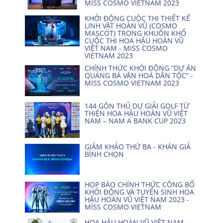
MISS COSMO VIETNAM 2023
KHỞI ĐỘNG CUỘC THI THIẾT KẾ
LINH VẬT HOÀN VŨ (COSMO
MASCOT) TRONG KHUÔN KHỔ
CUỘC THI HOA HẬU HOÀN VŨ
VIỆT NAM - MISS COSMO
VIETNAM 2023
CHÍNH THỨC KHỞI ĐỘNG “DỰ ÁN
QUẢNG BÁ VĂN HOÁ DÂN TỘC” -
MISS COSMO VIETNAM 2023
144 GÔN THỦ DỰ GIẢI GOLF TỪ
THIỆN HOA HẬU HOÀN VŨ VIỆT
NAM – NAM A BANK CUP 2023
GIẢM KHẢO THỨ BA - KHÁN GIẢ
BÌNH CHỌN
HỌP BÁO CHÍNH THỨC CÔNG BỐ
KHỞI ĐỘNG VÀ TUYỂN SINH HOA
HẬU HOÀN VŨ VIỆT NAM 2023 -
MISS COSMO VIETNAM
HOA HẬU HOÀN VŨ VIỆT NAM