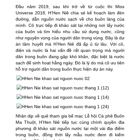
Đầu năm 2019, sau khi trở về từ cuộc thi Miss
Universe 2018, H’Hen Niê chia sẻ kế hoạch làm đèn
đường, dẫn nguồn nước sạch về cho buôn làng của
mình. Cô trực tiếp đi khảo sát tại những nơi lấy nước
của buôn và tìm hiểu nhu cầu sử dụng nước, cũng
như nguyện vọng của người dân trong vùng. Đây là dự
án tâm huyết mà H’Hen Niê đã ấp ủ từ lâu. Với cô,
điện và nước là hai vấn đề rất quan trọng mà người
dân trong buôn đang gặp khó khăn, đặc biệt là nước
sạch để sinh hoạt hằng ngày. Đó là lý do mà cô ưu tiên
hỗ trợ người dân trong buôn thực hiện dự án này.
Nhân dịp về quê tham gia bế mạc Lễ hội Cà phê Buôn
Ma Thuột, H’Hen Niê tiếp tục cùng chính quyền địa
phương đi khảo sát nguồn nước tại một vài địa điểm
trong buồn, đồng thời lấy mẫu nước đem đi kiểm