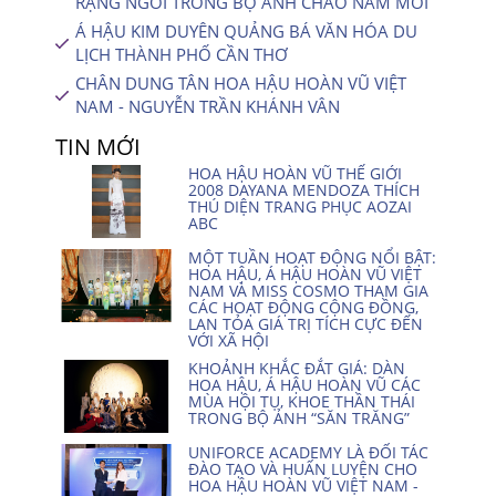
RẠNG NGỜI TRONG BỘ ẢNH CHÀO NĂM MỚI
Á HẬU KIM DUYÊN QUẢNG BÁ VĂN HÓA DU
LỊCH THÀNH PHỐ CẦN THƠ
CHÂN DUNG TÂN HOA HẬU HOÀN VŨ VIỆT
NAM - NGUYỄN TRẦN KHÁNH VÂN
TIN MỚI
HOA HẬU HOÀN VŨ THẾ GIỚI
2008 DAYANA MENDOZA THÍCH
THÚ DIỆN TRANG PHỤC AOZAI
ABC
MỘT TUẦN HOẠT ĐỘNG NỔI BẬT:
HOA HẬU, Á HẬU HOÀN VŨ VIỆT
NAM VÀ MISS COSMO THAM GIA
CÁC HOẠT ĐỘNG CỘNG ĐỒNG,
LAN TỎA GIÁ TRỊ TÍCH CỰC ĐẾN
VỚI XÃ HỘI
KHOẢNH KHẮC ĐẮT GIÁ: DÀN
HOA HẬU, Á HẬU HOÀN VŨ CÁC
MÙA HỘI TỤ, KHOE THẦN THÁI
TRONG BỘ ẢNH “SĂN TRĂNG”
UNIFORCE ACADEMY LÀ ĐỐI TÁC
ĐÀO TẠO VÀ HUẤN LUYỆN CHO
HOA HẬU HOÀN VŨ VIỆT NAM -