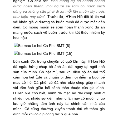
nghiệm. Cô chia sẻ: “
Hen mong dự án nhanh chóng
được hoàn thành, mọi người sẽ sớm có nước sạch
dùng và không cần phải đi xa mỗi lần muốn lấy nước
như hiện nay nữa
”. Trước đó, H’Hen Niê tiết lộ tin vui
với khán giả vì đường sá buôn mình đã được mắc đèn
điện. Cô mong muốn sẽ sớm hoàn thành xong dự án
mang nước sạch về buôn trước khi kết thúc nhiệm kỳ
hoa hậu.
Bên cạnh đó, trong chuyến về quê lần này, H’Hen Niê
đã ngẫu hứng chụp bộ ảnh áo dài ngay tại ngôi nhà
sàn của mình. Cô bật mí, sau khi diện bộ áo dài thổ
cẩm họa tiết Êđê và chuẩn bị đến nơi diễn ra buổi bế
mạc Lễ hội Cà phê, cô đã nhờ ekip chụp giúp nhanh
vài tấm ảnh giữa bối cảnh thân thuộc của gia đình.
H’Hen Niê cho biết, mình đã mặc áo dài chụp hình ở
nhiều nơi, nhiều sự kiện, nhưng lần này cô muốn chụp
lưu giữ những tấm ảnh này tại chính căn nhà của
mình. Cô cũng thường xuyên tranh thủ về thăm gia
đình mỗi khi có dịp công tác ở quê nhà.