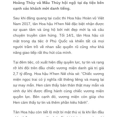
Hoàng Thùy và Mâu Thủy hội ngộ tại dạ tiệc bên
cạnh các khách mời danh tiếng.
Sau khi đăng quang tại cuộc thi
Hoa hậu Hoàn vũ Việt
Nam 2017
, tân Hoa hậu H’hen Niê đặc biệt nhận được
sự quan tâm và ủng hộ bởi nét đẹp mới lạ và câu
chuyện truyền cảm hứng. Tối 14/1, tân Hoa hậu có
mặt trong dạ tiệc ở Phú Quốc và khiến tất cả mọi
người trầm trồ về nhan sắc quyến rũ cũng như khả
năng giao tiếp rất thu hút của mình.
Tại đêm tiệc, cô xuất hiện đầy quyền lực, tự tin và rạng
rỡ khi đội trên đầu chiếc vương miện danh giá trị giá
2,7 tỷ đồng. Hoa hậu H’hen Niê chia sẻ:
“Chiếc vương
miện ngọc trai có ý nghĩa rất thiêng liêng và mang lại
sự may mắn. Hen cảm thấy bản thân thật may mắn và
vinh dự khi được đồng hành cùng chiếc vương miện
quyền lực. Bên cạnh đó, vương miện còn giúp cho
Hen cảm thấy tự tin và thêm phần kiêu hãnh”.
Tân Hoa hậu còn tiết lộ một bí mật thú vị là khi lần đầu