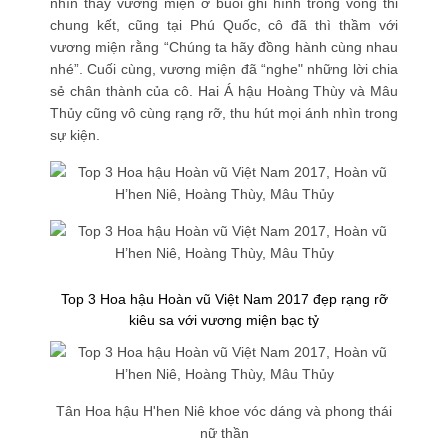
nhìn thấy vương miện ở buổi ghi hình trong vòng thi
chung kết, cũng tại Phú Quốc, cô đã thì thầm với
vương miện rằng
“Chúng ta hãy đồng hành cùng nhau
nhé”
. Cuối cùng, vương miện đã “nghe" những lời chia
sẻ chân thành của cô. Hai Á hậu Hoàng Thùy và Mâu
Thủy cũng vô cùng rạng rỡ, thu hút mọi ánh nhìn trong
sự kiện.
Top 3 Hoa hậu Hoàn vũ Việt Nam 2017 đẹp rạng rỡ
kiêu sa với vương miện bạc tỷ
Tân Hoa hậu H'hen Niê khoe vóc dáng và phong thái
nữ thần