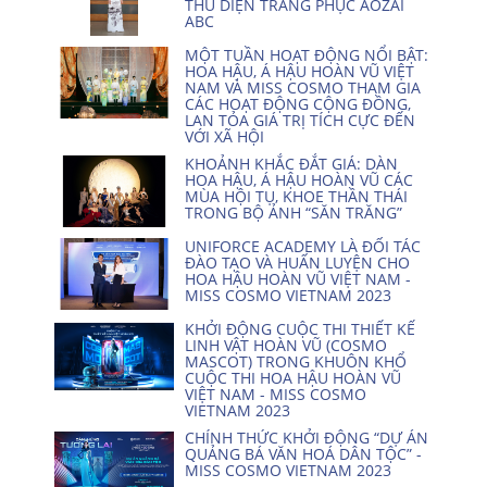
THÚ DIỆN TRANG PHỤC AOZAI
ABC
MỘT TUẦN HOẠT ĐỘNG NỔI BẬT:
HOA HẬU, Á HẬU HOÀN VŨ VIỆT
NAM VÀ MISS COSMO THAM GIA
CÁC HOẠT ĐỘNG CỘNG ĐỒNG,
LAN TỎA GIÁ TRỊ TÍCH CỰC ĐẾN
VỚI XÃ HỘI
KHOẢNH KHẮC ĐẮT GIÁ: DÀN
HOA HẬU, Á HẬU HOÀN VŨ CÁC
MÙA HỘI TỤ, KHOE THẦN THÁI
TRONG BỘ ẢNH “SĂN TRĂNG”
UNIFORCE ACADEMY LÀ ĐỐI TÁC
ĐÀO TẠO VÀ HUẤN LUYỆN CHO
HOA HẬU HOÀN VŨ VIỆT NAM -
MISS COSMO VIETNAM 2023
KHỞI ĐỘNG CUỘC THI THIẾT KẾ
LINH VẬT HOÀN VŨ (COSMO
MASCOT) TRONG KHUÔN KHỔ
CUỘC THI HOA HẬU HOÀN VŨ
VIỆT NAM - MISS COSMO
VIETNAM 2023
CHÍNH THỨC KHỞI ĐỘNG “DỰ ÁN
QUẢNG BÁ VĂN HOÁ DÂN TỘC” -
MISS COSMO VIETNAM 2023