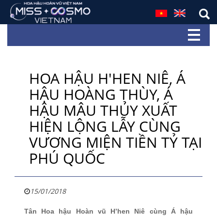
HOA HẬU H'HEN NIÊ, Á
HẬU HOÀNG THÙY, Á
HẬU MÂU THỦY XUẤT
HIỆN LỘNG LẪY CÙNG
VƯƠNG MIỆN TIỀN TỶ TẠI
PHÚ QUỐC
15/01/2018
Tân Hoa hậu Hoàn vũ H’hen Niê cùng Á hậu