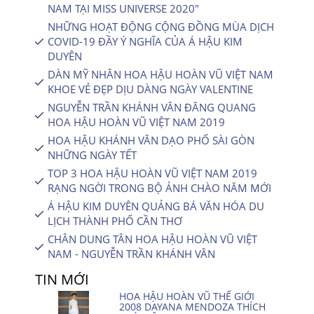
NAM TẠI MISS UNIVERSE 2020″
NHỮNG HOẠT ĐỘNG CỘNG ĐỒNG MÙA DỊCH
COVID-19 ĐẦY Ý NGHĨA CỦA Á HẬU KIM
DUYÊN
DÀN MỸ NHÂN HOA HẬU HOÀN VŨ VIỆT NAM
KHOE VẺ ĐẸP DỊU DÀNG NGÀY VALENTINE
NGUYỄN TRẦN KHÁNH VÂN ĐĂNG QUANG
HOA HẬU HOÀN VŨ VIỆT NAM 2019
HOA HẬU KHÁNH VÂN DẠO PHỐ SÀI GÒN
NHỮNG NGÀY TẾT
TOP 3 HOA HẬU HOÀN VŨ VIỆT NAM 2019
RẠNG NGỜI TRONG BỘ ẢNH CHÀO NĂM MỚI
Á HẬU KIM DUYÊN QUẢNG BÁ VĂN HÓA DU
LỊCH THÀNH PHỐ CẦN THƠ
CHÂN DUNG TÂN HOA HẬU HOÀN VŨ VIỆT
NAM - NGUYỄN TRẦN KHÁNH VÂN
TIN MỚI
HOA HẬU HOÀN VŨ THẾ GIỚI
2008 DAYANA MENDOZA THÍCH