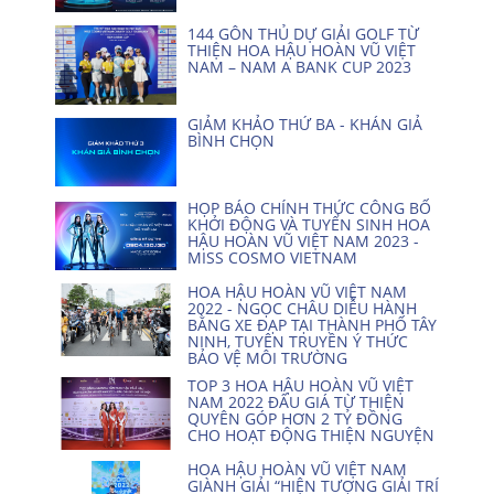
144 GÔN THỦ DỰ GIẢI GOLF TỪ
THIỆN HOA HẬU HOÀN VŨ VIỆT
NAM – NAM A BANK CUP 2023
GIẢM KHẢO THỨ BA - KHÁN GIẢ
BÌNH CHỌN
HỌP BÁO CHÍNH THỨC CÔNG BỐ
KHỞI ĐỘNG VÀ TUYỂN SINH HOA
HẬU HOÀN VŨ VIỆT NAM 2023 -
MISS COSMO VIETNAM
HOA HẬU HOÀN VŨ VIỆT NAM
2022 - NGỌC CHÂU DIỄU HÀNH
BẰNG XE ĐẠP TẠI THÀNH PHỐ TÂY
NINH, TUYÊN TRUYỀN Ý THỨC
BẢO VỆ MÔI TRƯỜNG
TOP 3 HOA HẬU HOÀN VŨ VIỆT
NAM 2022 ĐẤU GIÁ TỪ THIỆN
QUYÊN GÓP HƠN 2 TỶ ĐỒNG
CHO HOẠT ĐỘNG THIỆN NGUYỆN
HOA HẬU HOÀN VŨ VIỆT NAM
GIÀNH GIẢI “HIỆN TƯỢNG GIẢI TRÍ