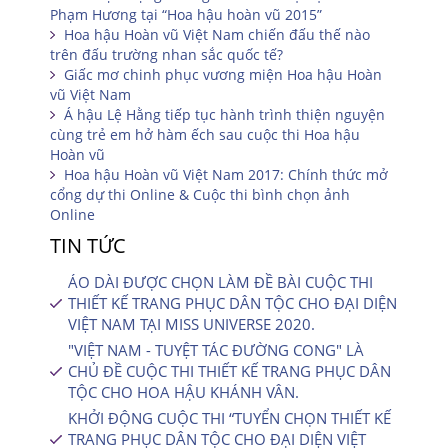
Phạm Hương tại “Hoa hậu hoàn vũ 2015”
Hoa hậu Hoàn vũ Việt Nam chiến đấu thế nào
trên đấu trường nhan sắc quốc tế?
Giấc mơ chinh phục vương miện Hoa hậu Hoàn
vũ Việt Nam
Á hậu Lệ Hằng tiếp tục hành trình thiện nguyện
cùng trẻ em hở hàm ếch sau cuộc thi Hoa hậu
Hoàn vũ
Hoa hậu Hoàn vũ Việt Nam 2017: Chính thức mở
cổng dự thi Online & Cuộc thi bình chọn ảnh
Online
TIN TỨC
ÁO DÀI ĐƯỢC CHỌN LÀM ĐỀ BÀI CUỘC THI
THIẾT KẾ TRANG PHỤC DÂN TỘC CHO ĐẠI DIỆN
VIỆT NAM TẠI MISS UNIVERSE 2020.
"VIỆT NAM - TUYỆT TÁC ĐƯỜNG CONG" LÀ
CHỦ ĐỀ CUỘC THI THIẾT KẾ TRANG PHỤC DÂN
TỘC CHO HOA HẬU KHÁNH VÂN.
KHỞI ĐỘNG CUỘC THI “TUYỂN CHỌN THIẾT KẾ
TRANG PHỤC DÂN TỘC CHO ĐẠI DIỆN VIỆT