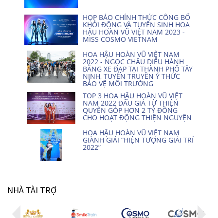
HỌP BÁO CHÍNH THỨC CÔNG BỐ
KHỞI ĐỘNG VÀ TUYỂN SINH HOA
HẬU HOÀN VŨ VIỆT NAM 2023 -
MISS COSMO VIETNAM
HOA HẬU HOÀN VŨ VIỆT NAM
2022 - NGỌC CHÂU DIỄU HÀNH
BẰNG XE ĐẠP TẠI THÀNH PHỐ TÂY
NINH, TUYÊN TRUYỀN Ý THỨC
BẢO VỆ MÔI TRƯỜNG
TOP 3 HOA HẬU HOÀN VŨ VIỆT
NAM 2022 ĐẤU GIÁ TỪ THIỆN
QUYÊN GÓP HƠN 2 TỶ ĐỒNG
CHO HOẠT ĐỘNG THIỆN NGUYỆN
HOA HẬU HOÀN VŨ VIỆT NAM
GIÀNH GIẢI “HIỆN TƯỢNG GIẢI TRÍ
2022”
NHÀ TÀI TRỢ