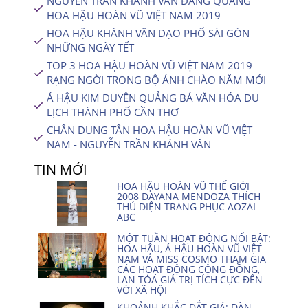
NGUYỄN TRẦN KHÁNH VÂN ĐĂNG QUANG
HOA HẬU HOÀN VŨ VIỆT NAM 2019
HOA HẬU KHÁNH VÂN DẠO PHỐ SÀI GÒN
NHỮNG NGÀY TẾT
TOP 3 HOA HẬU HOÀN VŨ VIỆT NAM 2019
RẠNG NGỜI TRONG BỘ ẢNH CHÀO NĂM MỚI
Á HẬU KIM DUYÊN QUẢNG BÁ VĂN HÓA DU
LỊCH THÀNH PHỐ CẦN THƠ
CHÂN DUNG TÂN HOA HẬU HOÀN VŨ VIỆT
NAM - NGUYỄN TRẦN KHÁNH VÂN
TIN MỚI
HOA HẬU HOÀN VŨ THẾ GIỚI
2008 DAYANA MENDOZA THÍCH
THÚ DIỆN TRANG PHỤC AOZAI
ABC
MỘT TUẦN HOẠT ĐỘNG NỔI BẬT:
HOA HẬU, Á HẬU HOÀN VŨ VIỆT
NAM VÀ MISS COSMO THAM GIA
CÁC HOẠT ĐỘNG CỘNG ĐỒNG,
LAN TỎA GIÁ TRỊ TÍCH CỰC ĐẾN
VỚI XÃ HỘI
KHOẢNH KHẮC ĐẮT GIÁ: DÀN