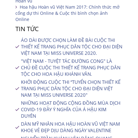
Hoàn vũ
Hoa hậu Hoàn vũ Việt Nam 2017: Chính thức mở
cổng dự thi Online & Cuộc thi bình chọn ảnh
Online
TIN TỨC
ÁO DÀI ĐƯỢC CHỌN LÀM ĐỀ BÀI CUỘC THI
THIẾT KẾ TRANG PHỤC DÂN TỘC CHO ĐẠI DIỆN
VIỆT NAM TẠI MISS UNIVERSE 2020.
"VIỆT NAM - TUYỆT TÁC ĐƯỜNG CONG" LÀ
CHỦ ĐỀ CUỘC THI THIẾT KẾ TRANG PHỤC DÂN
TỘC CHO HOA HẬU KHÁNH VÂN.
KHỞI ĐỘNG CUỘC THI “TUYỂN CHỌN THIẾT KẾ
TRANG PHỤC DÂN TỘC CHO ĐẠI DIỆN VIỆT
NAM TẠI MISS UNIVERSE 2020″
NHỮNG HOẠT ĐỘNG CỘNG ĐỒNG MÙA DỊCH
COVID-19 ĐẦY Ý NGHĨA CỦA Á HẬU KIM
DUYÊN
DÀN MỸ NHÂN HOA HẬU HOÀN VŨ VIỆT NAM
KHOE VẺ ĐẸP DỊU DÀNG NGÀY VALENTINE