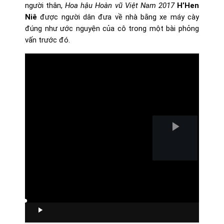
người thân,
Hoa hậu Hoàn vũ Việt Nam 2017
H’Hen
Niê
được người dân đưa về nhà bằng xe máy cày
đúng như ước nguyện của cô trong một bài phỏng
vấn trước đó.
Play
Video
Loaded
Progress
:
:
0%
0%
Play