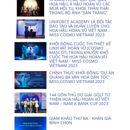
HOA HẬU, Á HẬU HOÀN VŨ CÁC
MÙA HỘI TỤ, KHOE THẦN THÁI
TRONG BỘ ẢNH “SĂN TRĂNG”
UNIFORCE ACADEMY LÀ ĐỐI TÁC
ĐÀO TẠO VÀ HUẤN LUYỆN CHO
HOA HẬU HOÀN VŨ VIỆT NAM -
MISS COSMO VIETNAM 2023
KHỞI ĐỘNG CUỘC THI THIẾT KẾ
LINH VẬT HOÀN VŨ (COSMO
MASCOT) TRONG KHUÔN KHỔ
CUỘC THI HOA HẬU HOÀN VŨ
VIỆT NAM - MISS COSMO
VIETNAM 2023
CHÍNH THỨC KHỞI ĐỘNG “DỰ ÁN
QUẢNG BÁ VĂN HOÁ DÂN TỘC” -
MISS COSMO VIETNAM 2023
144 GÔN THỦ DỰ GIẢI GOLF TỪ
THIỆN HOA HẬU HOÀN VŨ VIỆT
NAM – NAM A BANK CUP 2023
GIẢM KHẢO THỨ BA - KHÁN GIẢ
BÌNH CHỌN