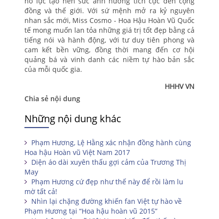
nỗ lực tạo nên sức ảnh hưởng tích cực đến cộng
đồng và thế giới. Với sứ mệnh mở ra kỷ nguyên
nhan sắc mới, Miss Cosmo - Hoa Hậu Hoàn Vũ Quốc
tế mong muốn lan tỏa những giá trị tốt đẹp bằng cả
tiếng nói và hành động, với tư duy tiên phong và
cam kết bền vững, đồng thời mang đến cơ hội
quảng bá và vinh danh các niềm tự hào bản sắc
của mỗi quốc gia.
HHHV VN
Chia sẻ nội dung
Những nội dung khác
Phạm Hương, Lệ Hằng xác nhận đồng hành cùng
Hoa hậu Hoàn vũ Việt Nam 2017
Diện áo dài xuyên thấu gợi cảm của Trương Thị
May
Phạm Hương cứ đẹp như thế này để rồi làm lu
mờ tất cả!
Nhìn lại chặng đường khiến fan Việt tự hào về
Phạm Hương tại “Hoa hậu hoàn vũ 2015”