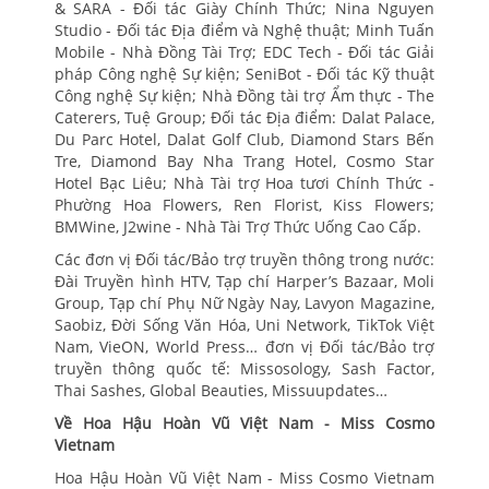
& SARA - Đối tác Giày Chính Thức; Nina Nguyen
Studio - Đối tác Địa điểm và Nghệ thuật; Minh Tuấn
Mobile - Nhà Đồng Tài Trợ; EDC Tech - Đối tác Giải
pháp Công nghệ Sự kiện; SeniBot - Đối tác Kỹ thuật
Công nghệ Sự kiện; Nhà Đồng tài trợ Ẩm thực - The
Caterers, Tuệ Group; Đối tác Địa điểm: Dalat Palace,
Du Parc Hotel, Dalat Golf Club, Diamond Stars Bến
Tre, Diamond Bay Nha Trang Hotel, Cosmo Star
Hotel Bạc Liêu; Nhà Tài trợ Hoa tươi Chính Thức -
Phường Hoa Flowers, Ren Florist, Kiss Flowers;
BMWine, J2wine - Nhà Tài Trợ Thức Uống Cao Cấp.
Các đơn vị Đối tác/Bảo trợ truyền thông trong nước:
Đài Truyền hình HTV, Tạp chí Harper’s Bazaar, Moli
Group, Tạp chí Phụ Nữ Ngày Nay, Lavyon Magazine,
Saobiz, Đời Sống Văn Hóa, Uni Network, TikTok Việt
Nam, VieON, World Press… đơn vị Đối tác/Bảo trợ
truyền thông quốc tế: Missosology, Sash Factor,
Thai Sashes, Global Beauties, Missuupdates…
Về Hoa Hậu Hoàn Vũ Việt Nam - Miss Cosmo
Vietnam
Hoa Hậu Hoàn Vũ Việt Nam - Miss Cosmo Vietnam