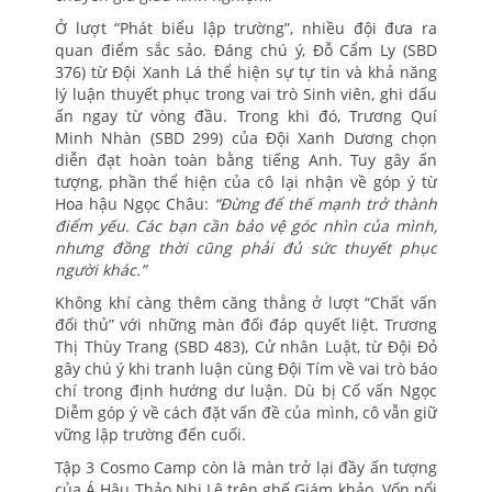
Ở lượt “Phát biểu lập trường”, nhiều đội đưa ra
quan điểm sắc sảo. Đáng chú ý, Đỗ Cẩm Ly (SBD
376) từ Đội Xanh Lá thể hiện sự tự tin và khả năng
lý luận thuyết phục trong vai trò Sinh viên, ghi dấu
ấn ngay từ vòng đầu. Trong khi đó, Trương Quí
Minh Nhàn (SBD 299) của Đội Xanh Dương chọn
diễn đạt hoàn toàn bằng tiếng Anh. Tuy gây ấn
tượng, phần thể hiện của cô lại nhận về góp ý từ
Hoa hậu Ngọc Châu:
“Đừng để thế mạnh trở thành
điểm yếu. Các bạn cần bảo vệ góc nhìn của mình,
nhưng đồng thời cũng phải đủ sức thuyết phục
người khác.”
Không khí càng thêm căng thẳng ở lượt “Chất vấn
đối thủ” với những màn đối đáp quyết liệt. Trương
Thị Thùy Trang (SBD 483), Cử nhân Luật, từ Đội Đỏ
gây chú ý khi tranh luận cùng Đội Tím về vai trò báo
chí trong định hướng dư luận. Dù bị Cố vấn Ngọc
Diễm góp ý về cách đặt vấn đề của mình, cô vẫn giữ
vững lập trường đến cuối.
Tập 3 Cosmo Camp còn là màn trở lại đầy ấn tượng
của Á Hậu Thảo Nhi Lê trên ghế Giám khảo. Vốn nổi