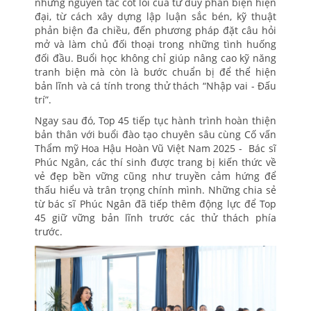
những nguyên tắc cốt lõi của tư duy phản biện hiện
đại, từ cách xây dựng lập luận sắc bén, kỹ thuật
phản biện đa chiều, đến phương pháp đặt câu hỏi
mở và làm chủ đối thoại trong những tình huống
đối đầu. Buổi học không chỉ giúp nâng cao kỹ năng
tranh biện mà còn là bước chuẩn bị để thể hiện
bản lĩnh và cá tính trong thử thách “Nhập vai - Đấu
trí”.
Ngay sau đó, Top 45 tiếp tục hành trình hoàn thiện
bản thân với buổi đào tạo chuyên sâu cùng Cố vấn
Thẩm mỹ Hoa Hậu Hoàn Vũ Việt Nam 2025 - Bác sĩ
Phúc Ngân, các thí sinh được trang bị kiến thức về
vẻ đẹp bền vững cũng như truyền cảm hứng để
thấu hiểu và trân trọng chính mình. Những chia sẻ
từ bác sĩ Phúc Ngân đã tiếp thêm động lực để Top
45 giữ vững bản lĩnh trước các thử thách phía
trước.