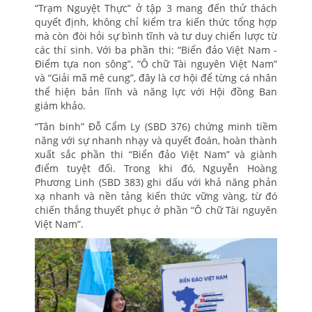
“Trạm Nguyệt Thực” ở tập 3 mang đến thử thách
quyết định, không chỉ kiểm tra kiến thức tổng hợp
mà còn đòi hỏi sự bình tĩnh và tư duy chiến lược từ
các thí sinh. Với ba phần thi: “Biển đảo Việt Nam -
Điểm tựa non sông”, “Ô chữ Tài nguyên Việt Nam”
và “Giải mã mê cung”, đây là cơ hội để từng cá nhân
thể hiện bản lĩnh và năng lực với Hội đồng Ban
giám khảo.
“Tân binh” Đỗ Cẩm Ly (SBD 376) chứng minh tiềm
năng với sự nhanh nhạy và quyết đoán, hoàn thành
xuất sắc phần thi “Biển đảo Việt Nam” và giành
điểm tuyệt đối. Trong khi đó, Nguyễn Hoàng
Phương Linh (SBD 383) ghi dấu với khả năng phản
xạ nhanh và nền tảng kiến thức vững vàng, từ đó
chiến thắng thuyết phục ở phần “Ô chữ Tài nguyên
Việt Nam”.