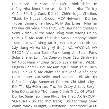
Chăm Sóc Sức Khỏe Toàn Diện Chính Thức; Hệ
thống Nha khoa Sunrise - Dr Tiên - Nhà Tài Trợ
Chăm Sóc Nụ Cười; Đối tác Chiến lược: Chicilon,
Tiktok, Kỷ Nguyên Group; MCV Network - Đối tác
Truyền thông Chiến lược; FUTA Bus Lines - Nhà Tài
trợ Vận chuyển Chính thức; Sữa Đậu nành Collagen
Semi - Nhà Tài trợ nước uống dinh dưỡng Chính
thức; Đối tác Toàn cầu: The Sash Company, Smile
Train; Các Nhà Đồng Tài Trợ Hottour, Anh Quốc SG,
Xây dựng và Hạ tầng kỹ thuật AQ, AQCONS, AQ
DECOR, Vietnam Solar Park, Long An Solar Park,
Solar Energy Long An, Daewon Hoàn Cầu, Bệnh viện
FV, Ngọc Nam Phương Group, EveryHuman; WESET
English Center - Đối Tác Anh Ngữ Chính Thức; Bích
Na Clinic - Đối tác chăm sóc sức khoẻ và sắc đẹp;
Gem Center, Caravelle Hotel Saigon - Đối Tác Địa
Điểm Cao Cấp; Somerset Feliz Ho Chi Minh City -
Đối Tác Địa Điểm Lưu Trú; Mr Crazy & Lady Sexy -
Nhà Đồng tài trợ Thời trang Chính Thức; ONWAYS -
Đối Tác Sáng Tạo Trang Phục Thể Thao; AR GROUP -
VENTURA - Đối tác Thời trang; Đối tác trang phục
chính thức - M.night, V-sixtyfour, Cacdemode; ALEX