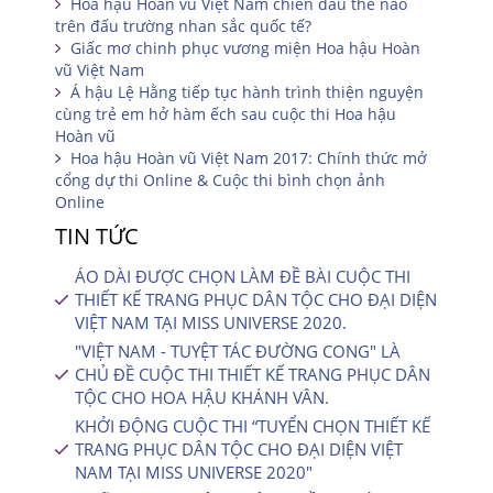
Hoa hậu Hoàn vũ Việt Nam chiến đấu thế nào
trên đấu trường nhan sắc quốc tế?
Giấc mơ chinh phục vương miện Hoa hậu Hoàn
vũ Việt Nam
Á hậu Lệ Hằng tiếp tục hành trình thiện nguyện
cùng trẻ em hở hàm ếch sau cuộc thi Hoa hậu
Hoàn vũ
Hoa hậu Hoàn vũ Việt Nam 2017: Chính thức mở
cổng dự thi Online & Cuộc thi bình chọn ảnh
Online
TIN TỨC
ÁO DÀI ĐƯỢC CHỌN LÀM ĐỀ BÀI CUỘC THI
THIẾT KẾ TRANG PHỤC DÂN TỘC CHO ĐẠI DIỆN
VIỆT NAM TẠI MISS UNIVERSE 2020.
"VIỆT NAM - TUYỆT TÁC ĐƯỜNG CONG" LÀ
CHỦ ĐỀ CUỘC THI THIẾT KẾ TRANG PHỤC DÂN
TỘC CHO HOA HẬU KHÁNH VÂN.
KHỞI ĐỘNG CUỘC THI “TUYỂN CHỌN THIẾT KẾ
TRANG PHỤC DÂN TỘC CHO ĐẠI DIỆN VIỆT
NAM TẠI MISS UNIVERSE 2020″