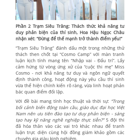
Phần 2 Trạm Siêu Trăng: Thách thức khả năng tư
duy phản biện của thí sinh, Hoa Hậu Ngọc Châu
nhận xét: “Đừng để thế mạnh trở thành điểm yếu!”
“Trạm Siêu Trăng” đánh dấu một trong những thử
thách then chốt tại “Cosmo Camp” với màn tranh
luận kịch tính mang tên “Nhập vai - Đấu trí”. Lấy
cảm hứng từ vòng ứng xử của “cuộc thi mẹ” Miss
Cosmo - nơi khả năng tư duy và ngôn ngữ quyết
định thành công, hoạt động này yêu cầu thí sinh
vừa thể hiện chính kiến rõ ràng, vừa linh hoạt phản
bác quan điểm đối lập.
Với đề bài mang tính học thuật và thời sự:
“Trong
bối cảnh biến động toàn cầu, giáo dục đại học Việt
Nam nên ưu tiên đào tạo tư duy phản biện - sáng
tạo hay kỹ năng nghề nghiệp thực tiễn?”
5 đội thi
đã hóa thân vào các vai trò khác nhau để tranh
luận trực diện cùng hội đồng giám khảo gồm các
chuyên gia giàu kinh nghiệm.