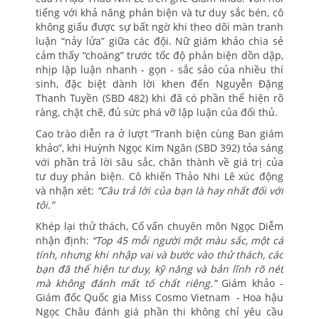
tiếng với khả năng phản biện và tư duy sắc bén, cô
không giấu được sự bất ngờ khi theo dõi màn tranh
luận “nảy lửa” giữa các đội. Nữ giám khảo chia sẻ
cảm thấy “choáng” trước tốc độ phản biện dồn dập,
nhịp lập luận nhanh - gọn - sắc sảo của nhiều thí
sinh, đặc biệt dành lời khen đến Nguyễn Đặng
Thanh Tuyền (SBD 482) khi đã có phần thể hiện rõ
ràng, chặt chẽ, đủ sức phá vỡ lập luận của đối thủ.
Cao trào diễn ra ở lượt “Tranh biện cùng Ban giám
khảo”, khi Huỳnh Ngọc Kim Ngân (SBD 392) tỏa sáng
với phần trả lời sâu sắc, chân thành về giá trị của
tư duy phản biện. Cô khiến Thảo Nhi Lê xúc động
và nhận xét:
“Câu trả lời của bạn là hay nhất đối với
tôi.”
Khép lại thử thách, Cố vấn chuyên môn Ngọc Diễm
nhận định:
“Top 45 mỗi người một màu sắc, một cá
tính, nhưng khi nhập vai và bước vào thử thách, các
bạn đã thể hiện tư duy, kỹ năng và bản lĩnh rõ nét
mà không đánh mất tố chất riêng.”
Giám khảo -
Giám đốc Quốc gia Miss Cosmo Vietnam - Hoa hậu
Ngọc Châu đánh giá phần thi không chỉ yêu cầu