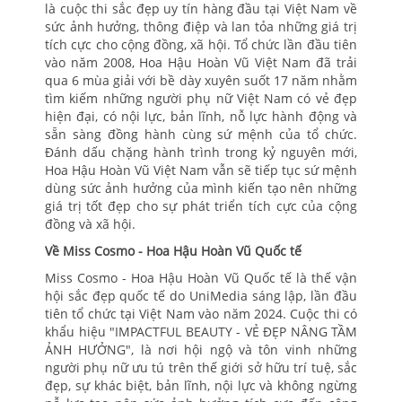
là cuộc thi sắc đẹp uy tín hàng đầu tại Việt Nam về
sức ảnh hưởng, thông điệp và lan tỏa những giá trị
tích cực cho cộng đồng, xã hội. Tổ chức lần đầu tiên
vào năm 2008, Hoa Hậu Hoàn Vũ Việt Nam đã trải
qua 6 mùa giải với bề dày xuyên suốt 17 năm nhằm
tìm kiếm những người phụ nữ Việt Nam có vẻ đẹp
hiện đại, có nội lực, bản lĩnh, nỗ lực hành động và
sẵn sàng đồng hành cùng sứ mệnh của tổ chức.
Đánh dấu chặng hành trình trong kỷ nguyên mới,
Hoa Hậu Hoàn Vũ Việt Nam vẫn sẽ tiếp tục sứ mệnh
dùng sức ảnh hưởng của mình kiến tạo nên những
giá trị tốt đẹp cho sự phát triển tích cực của cộng
đồng và xã hội.
Về Miss Cosmo - Hoa Hậu Hoàn Vũ Quốc tế
Miss Cosmo - Hoa Hậu Hoàn Vũ Quốc tế là thế vận
hội sắc đẹp quốc tế do UniMedia sáng lập, lần đầu
tiên tổ chức tại Việt Nam vào năm 2024. Cuộc thi có
khẩu hiệu "IMPACTFUL BEAUTY - VẺ ĐẸP NÂNG TẦM
ẢNH HƯỞNG", là nơi hội ngộ và tôn vinh những
người phụ nữ ưu tú trên thế giới sở hữu trí tuệ, sắc
đẹp, sự khác biệt, bản lĩnh, nội lực và không ngừng