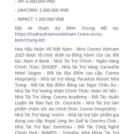
- VIP: 6.000.000 VNĐ
- UNICORN: 2.000.000 VNĐ
- IMPACT: 1.200.000 VNĐ
Đặt vé tham dự Đêm Chung kết tại:
https://hoahauhoanvuvietnam.1zone.vn/su-
kien/chung-ket
Hoa Hậu Hoàn Vũ Việt Nam - Miss Cosmo Vietnam
2025 được tổ chức dưới sự đồng hành của các đối
tác: Nam A Bank - Nhà Tài Trợ Chính - Ngân Hàng
Chính Thức; DOIDEP - Nhà Tài Trợ Vàng; Caravelle
Hotel Saigon - Đối tác Địa điểm cao cấp; Cosmo
Hospitality - Nhà tài trợ Vàng; Paradise Resort Nha
Trang - Đối tác Địa điểm đăng cai; Ngọc Châu Âu -
Nhà Tài Trợ Vương Miện Chính Thức; Hoàn Vũ Yến -
Nhà Tài Trợ Vàng; Cosmo Academy - Đối Tác Huấn
Luyện Và Đào Tạo; Dr. Ceuracle - Nhà Tài trợ Sản
phẩm chăm sóc da chính thức; Cosmo Hospitality -
Nhà Tài Trợ Vàng; Inochi - Nhà tài trợ Sản phẩm gia
dụng cao cấp, Royal Long An Golf & Country Club -
Nhà Tài Trợ Bạc; Eventista - Đối Tác Công Nghệ
Chính thức; BHMED - Tripollar Nhà Đồng Tài Trợ