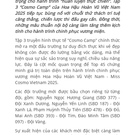
trọng cho hành trình “huấn luyện thực chiến”. Tập
3 “Cosmo Camp” của Hoa Hậu Hoàn Vũ Việt Nam
2025 tiếp tục bùng nổ với chuỗi thử thách trí tuệ
căng thẳng, chiến lược thi đấu gay cấn. Đồng thời,
những mâu thuẫn nội bộ càng làm tăng thêm kịch
tính cho hành trình chinh phục vương miện.
Tập 3 truyền hình thực tế “Cosmo Camp” chính thức
mở ra một đấu trường tư duy đích thực khi vẻ đẹp
không còn được đo lường bằng vóc dáng, mà thể
hiện qua sự sắc sảo trong suy nghĩ, chiều sâu năng
lực. Đây là cột mốc quan trọng để Top 45 chứng
minh giá trị toàn diện trên hành trình chinh phục
vương miện Hoa Hậu Hoàn Vũ Việt Nam - Miss
Cosmo Vietnam 2025.
Các đội trưởng mới được bầu chọn riêng từ từng
đội, gồm: Nguyễn Ngọc Hương Giang (SBD 377) -
Đội Xanh Dương, Nguyễn Yến Linh (SBD 187) - Đội
Xanh Lá, Phạm Huỳnh Thủy Tiên (SBD 478) - Đội Đỏ,
Mai Anh (SBD 393) - Đội Tím, Đào Minh Tâm (SBD
097) - Đội Vàng.
Sự xuất hiện của các khách mời đặc biệt càng làm