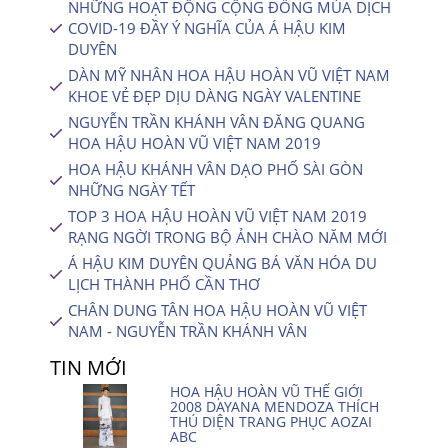
NHỮNG HOẠT ĐỘNG CỘNG ĐỒNG MÙA DỊCH
COVID-19 ĐẦY Ý NGHĨA CỦA Á HẬU KIM
DUYÊN
DÀN MỸ NHÂN HOA HẬU HOÀN VŨ VIỆT NAM
KHOE VẺ ĐẸP DỊU DÀNG NGÀY VALENTINE
NGUYỄN TRẦN KHÁNH VÂN ĐĂNG QUANG
HOA HẬU HOÀN VŨ VIỆT NAM 2019
HOA HẬU KHÁNH VÂN DẠO PHỐ SÀI GÒN
NHỮNG NGÀY TẾT
TOP 3 HOA HẬU HOÀN VŨ VIỆT NAM 2019
RẠNG NGỜI TRONG BỘ ẢNH CHÀO NĂM MỚI
Á HẬU KIM DUYÊN QUẢNG BÁ VĂN HÓA DU
LỊCH THÀNH PHỐ CẦN THƠ
CHÂN DUNG TÂN HOA HẬU HOÀN VŨ VIỆT
NAM - NGUYỄN TRẦN KHÁNH VÂN
TIN MỚI
HOA HẬU HOÀN VŨ THẾ GIỚI
2008 DAYANA MENDOZA THÍCH
THÚ DIỆN TRANG PHỤC AOZAI
ABC