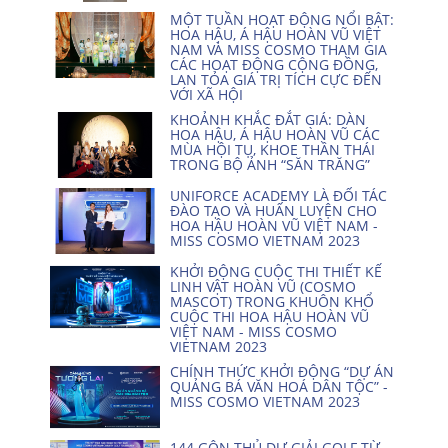
MỘT TUẦN HOẠT ĐỘNG NỔI BẬT:
HOA HẬU, Á HẬU HOÀN VŨ VIỆT
NAM VÀ MISS COSMO THAM GIA
CÁC HOẠT ĐỘNG CỘNG ĐỒNG,
LAN TỎA GIÁ TRỊ TÍCH CỰC ĐẾN
VỚI XÃ HỘI
KHOẢNH KHẮC ĐẮT GIÁ: DÀN
HOA HẬU, Á HẬU HOÀN VŨ CÁC
MÙA HỘI TỤ, KHOE THẦN THÁI
TRONG BỘ ẢNH “SĂN TRĂNG”
UNIFORCE ACADEMY LÀ ĐỐI TÁC
ĐÀO TẠO VÀ HUẤN LUYỆN CHO
HOA HẬU HOÀN VŨ VIỆT NAM -
MISS COSMO VIETNAM 2023
KHỞI ĐỘNG CUỘC THI THIẾT KẾ
LINH VẬT HOÀN VŨ (COSMO
MASCOT) TRONG KHUÔN KHỔ
CUỘC THI HOA HẬU HOÀN VŨ
VIỆT NAM - MISS COSMO
VIETNAM 2023
CHÍNH THỨC KHỞI ĐỘNG “DỰ ÁN
QUẢNG BÁ VĂN HOÁ DÂN TỘC” -
MISS COSMO VIETNAM 2023
144 GÔN THỦ DỰ GIẢI GOLF TỪ