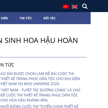
 VIÊN
TIN TỨC
ĐỐI TÁC
N SINH HOA HẬU HOÀN
IN TỨC
ÁO DÀI ĐƯỢC CHỌN LÀM ĐỀ BÀI CUỘC THI
THIẾT KẾ TRANG PHỤC DÂN TỘC CHO ĐẠI DIỆN
VIỆT NAM TẠI MISS UNIVERSE 2020.
"VIỆT NAM - TUYỆT TÁC ĐƯỜNG CONG" LÀ CHỦ
ĐỀ CUỘC THI THIẾT KẾ TRANG PHỤC DÂN TỘC
CHO HOA HẬU KHÁNH VÂN.
KHỞI ĐỘNG CUỘC THI “TUYỂN CHỌN THIẾT KẾ