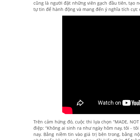
cũng là người đặt những viên gạch đầu tiên, tạo n
tự tin để hành động và mang đến ý nghĩa tích cực
Trên cảm hứng đó, cuộc thi lựa chọn “MADE, NOT
điệp: “Không ai sinh ra như ngày hôm nay, tôi - t
nay. Bằng niềm tin vào giá trị bên trong, bằng n