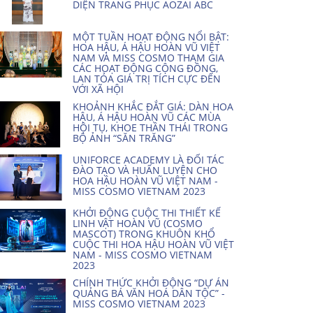
DIỆN TRANG PHỤC AOZAI ABC
MỘT TUẦN HOẠT ĐỘNG NỔI BẬT:
HOA HẬU, Á HẬU HOÀN VŨ VIỆT
NAM VÀ MISS COSMO THAM GIA
CÁC HOẠT ĐỘNG CỘNG ĐỒNG,
LAN TỎA GIÁ TRỊ TÍCH CỰC ĐẾN
VỚI XÃ HỘI
KHOẢNH KHẮC ĐẮT GIÁ: DÀN HOA
HẬU, Á HẬU HOÀN VŨ CÁC MÙA
HỘI TỤ, KHOE THẦN THÁI TRONG
BỘ ẢNH “SĂN TRĂNG”
UNIFORCE ACADEMY LÀ ĐỐI TÁC
ĐÀO TẠO VÀ HUẤN LUYỆN CHO
HOA HẬU HOÀN VŨ VIỆT NAM -
MISS COSMO VIETNAM 2023
KHỞI ĐỘNG CUỘC THI THIẾT KẾ
LINH VẬT HOÀN VŨ (COSMO
MASCOT) TRONG KHUÔN KHỔ
CUỘC THI HOA HẬU HOÀN VŨ VIỆT
NAM - MISS COSMO VIETNAM
2023
CHÍNH THỨC KHỞI ĐỘNG “DỰ ÁN
QUẢNG BÁ VĂN HOÁ DÂN TỘC” -
MISS COSMO VIETNAM 2023