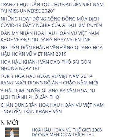
TRANG PHỤC DÂN TỘC CHO ĐẠI DIỆN VIỆT NAM
TẠI MISS UNIVERSE 2020″
NHỮNG HOẠT ĐỘNG CỘNG ĐỒNG MÙA DỊCH
COVID-19 ĐẦY Ý NGHĨA CỦA Á HẬU KIM DUYÊN
DÀN MỸ NHÂN HOA HẬU HOÀN VŨ VIỆT NAM
KHOE VẺ ĐẸP DỊU DÀNG NGÀY VALENTINE
NGUYỄN TRẦN KHÁNH VÂN ĐĂNG QUANG HOA
HẬU HOÀN VŨ VIỆT NAM 2019
HOA HẬU KHÁNH VÂN DẠO PHỐ SÀI GÒN
NHỮNG NGÀY TẾT
TOP 3 HOA HẬU HOÀN VŨ VIỆT NAM 2019
RẠNG NGỜI TRONG BỘ ẢNH CHÀO NĂM MỚI
Á HẬU KIM DUYÊN QUẢNG BÁ VĂN HÓA DU
LỊCH THÀNH PHỐ CẦN THƠ
CHÂN DUNG TÂN HOA HẬU HOÀN VŨ VIỆT NAM
- NGUYỄN TRẦN KHÁNH VÂN
IN MỚI
HOA HẬU HOÀN VŨ THẾ GIỚI 2008
DAYANA MENDOZA THÍCH THÚ