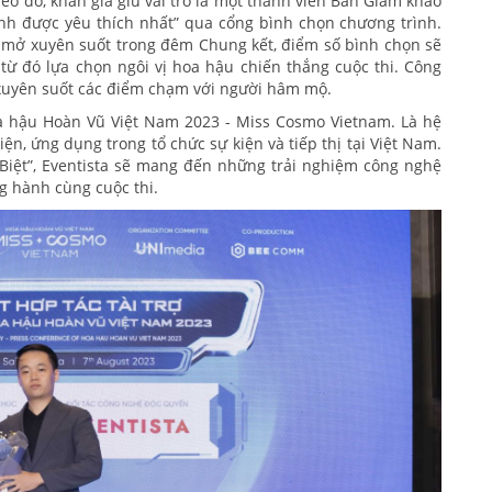
eo đó, khán giả giữ vai trò là một thành viên Ban Giám khảo
inh được yêu thích nhất” qua cổng bình chọn chương trình.
c mở xuyên suốt trong đêm Chung kết, điểm số bình chọn sẽ
ừ đó lựa chọn ngôi vị hoa hậu chiến thắng cuộc thi. Công
n xuyên suốt các điểm chạm với người hâm mộ.
a hậu Hoàn Vũ Việt Nam 2023 - Miss Cosmo Vietnam. Là hệ
ện, ứng dụng trong tổ chức sự kiện và tiếp thị tại Việt Nam.
iệt”, Eventista sẽ mang đến những trải nghiệm công nghệ
g hành cùng cuộc thi.