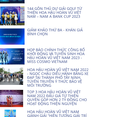
144 GÔN THỦ DỰ GIẢI GOLF TỪ
THIỆN HOA HẬU HOÀN VŨ VIỆT
NAM – NAM A BANK CUP 2023
GIẢM KHẢO THỨ BA - KHÁN GIẢ
BÌNH CHỌN
HỌP BÁO CHÍNH THỨC CÔNG BỐ
KHỞI ĐỘNG VÀ TUYỂN SINH HOA
HẬU HOÀN VŨ VIỆT NAM 2023 -
MISS COSMO VIETNAM
HOA HẬU HOÀN VŨ VIỆT NAM 2022
- NGỌC CHÂU DIỄU HÀNH BẰNG XE
ĐẠP TẠI THÀNH PHỐ TÂY NINH,
TUYÊN TRUYỀN Ý THỨC BẢO VỆ
MÔI TRƯỜNG
TOP 3 HOA HẬU HOÀN VŨ VIỆT
NAM 2022 ĐẤU GIÁ TỪ THIỆN
QUYÊN GÓP HƠN 2 TỶ ĐỒNG CHO
HOẠT ĐỘNG THIỆN NGUYỆN
HOA HẬU HOÀN VŨ VIỆT NAM
GIÀNH GIẢI “HIỆN TƯỢNG GIẢI TRÍ