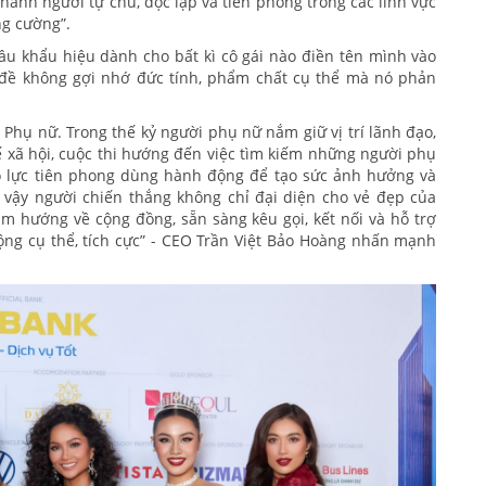
 thành người tự chủ, độc lập và tiên phong trong các lĩnh vực
ng cường”.
u khẩu hiệu dành cho bất kì cô gái nào điền tên mình vào
 đề không gợi nhớ đức tính, phẩm chất cụ thể mà nó phản
Phụ nữ. Trong thế kỷ người phụ nữ nắm giữ vị trí lãnh đạo,
tế xã hội, cuộc thi hướng đến việc tìm kiếm những người phụ
 nỗ lực tiên phong dùng hành động để tạo sức ảnh hưởng và
 vậy người chiến thắng không chỉ đại diện cho vẻ đẹp của
im hướng về cộng đồng, sẵn sàng kêu gọi, kết nối và hỗ trợ
ng cụ thể, tích cực” - CEO Trần Việt Bảo Hoàng nhấn mạnh