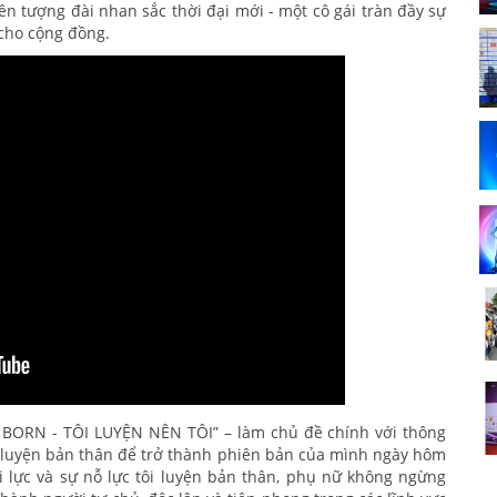
ên tượng đài nhan sắc thời đại mới - một cô gái tràn đầy sự
 cho cộng đồng.
 BORN - TÔI LUYỆN NÊN TÔI” – làm chủ đề chính với thông
ôi luyện bản thân để trở thành phiên bản của mình ngày hôm
ội lực và sự nỗ lực tôi luyện bản thân, phụ nữ không ngừng