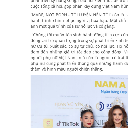
phát triển kỹ năng sống, trau dồi kiến thức để trở
cuộc sống xã hội, góp phần xây dựng Việt Nam hù
“MADE, NOT BORN - TÔI LUYỆN NÊN TÔI” còn là câ
hành trình chinh phục ngôi vị hoa hậu. Một chủ
ánh một quá trình của sự nỗ lực và cố gắng.
“Chúng tôi muốn tôn vinh hành động tích cực của 
đóng vai trò quan trọng trong sự phát triển kinh 
nữ ưu tú, xuất sắc, có sự tự chủ, có nội lực. Họ
đem đến những giá trị tốt đẹp cho cộng đồng. Vì
người phụ nữ Việt Nam, mà còn là người có trái t
phụ nữ cùng phát triển thông qua những hành độ
thêm về hình mẫu người chiến thắng.