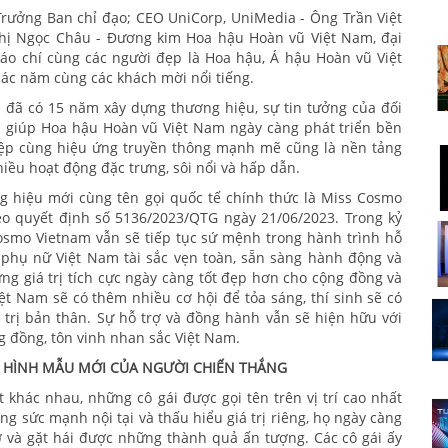
rưởng Ban chỉ đạo; CEO UniCorp, UniMedia - Ông Trần Việt
Thị Ngọc Châu - Đương kim Hoa hậu Hoàn vũ Việt Nam, đại
báo chí cùng các người đẹp là Hoa hậu, Á hậu Hoàn vũ Việt
ác năm cùng các khách mời nổi tiếng.
đã có 15 năm xây dựng thương hiệu, sự tin tưởng của đối
đã giúp Hoa hậu Hoàn vũ Việt Nam ngày càng phát triển bền
iệp cùng hiệu ứng truyền thông mạnh mẽ cũng là nền tảng
hiều hoạt động đặc trưng, sôi nổi và hấp dẫn.
g hiệu mới cùng tên gọi quốc tế chính thức là Miss Cosmo
o quyết định số 5136/2023/QTG ngày 21/06/2023. Trong kỷ
smo Vietnam vẫn sẽ tiếp tục sứ mệnh trong hành trình hỗ
i phụ nữ Việt Nam tài sắc vẹn toàn, sẵn sàng hành động và
g giá trị tích cực ngày càng tốt đẹp hơn cho cộng đồng và
ệt Nam sẽ có thêm nhiều cơ hội để tỏa sáng, thí sinh sẽ có
 trị bản thân. Sự hỗ trợ và đồng hành vẫn sẽ hiện hữu với
g đồng, tôn vinh nhan sắc Việt Nam.
 - HÌNH MẪU MỚI CỦA NGƯỜI CHIẾN THẮNG
khác nhau, những cô gái được gọi tên trên vị trí cao nhất
ng sức mạnh nội tại và thấu hiểu giá trị riêng, họ ngày càng
mơ và gặt hái được những thành quả ấn tượng. Các cô gái ấy