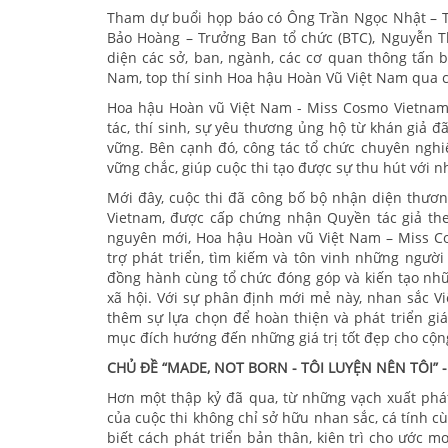
Tham dự buổi họp báo có Ông Trần Ngọc Nhật – T
Bảo Hoàng – Trưởng Ban tổ chức (BTC), Nguyễn 
diện các sở, ban, ngành, các cơ quan thông tấn 
Nam, top thí sinh Hoa hậu Hoàn Vũ Việt Nam qua c
Hoa hậu Hoàn vũ Việt Nam - Miss Cosmo Vietnam 
tác, thí sinh, sự yêu thương ủng hộ từ khán giả 
vững. Bên cạnh đó, công tác tổ chức chuyên ngh
vững chắc, giúp cuộc thi tạo được sự thu hút với n
Mới đây, cuộc thi đã công bố bộ nhận diện thươn
Vietnam, được cấp chứng nhận Quyền tác giả the
nguyên mới, Hoa hậu Hoàn vũ Việt Nam – Miss Co
trợ phát triển, tìm kiếm và tôn vinh những ngườ
đồng hành cùng tổ chức đóng góp và kiến tạo nhữn
xã hội. Với sự phân định mới mẻ này, nhan sắc Vi
thêm sự lựa chọn để hoàn thiện và phát triển giá
mục đích hướng đến những giá trị tốt đẹp cho cộn
CHỦ ĐỀ “MADE, NOT BORN - TÔI LUYỆN NÊN TÔI”
Hơn một thập kỷ đã qua, từ những vạch xuất phát 
của cuộc thi không chỉ sở hữu nhan sắc, cá tính cù
biết cách phát triển bản thân, kiên trì cho ước 