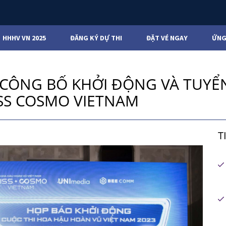
HHHV VN 2025
ĐĂNG KÝ DỰ THI
ĐẶT VÉ NGAY
ỨNG
 CÔNG BỐ KHỞI ĐỘNG VÀ TUYỂ
ISS COSMO VIETNAM
T