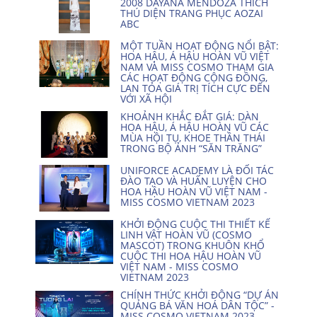
2008 DAYANA MENDOZA THÍCH
THÚ DIỆN TRANG PHỤC AOZAI
ABC
MỘT TUẦN HOẠT ĐỘNG NỔI BẬT:
HOA HẬU, Á HẬU HOÀN VŨ VIỆT
NAM VÀ MISS COSMO THAM GIA
CÁC HOẠT ĐỘNG CỘNG ĐỒNG,
LAN TỎA GIÁ TRỊ TÍCH CỰC ĐẾN
VỚI XÃ HỘI
KHOẢNH KHẮC ĐẮT GIÁ: DÀN
HOA HẬU, Á HẬU HOÀN VŨ CÁC
MÙA HỘI TỤ, KHOE THẦN THÁI
TRONG BỘ ẢNH “SĂN TRĂNG”
UNIFORCE ACADEMY LÀ ĐỐI TÁC
ĐÀO TẠO VÀ HUẤN LUYỆN CHO
HOA HẬU HOÀN VŨ VIỆT NAM -
MISS COSMO VIETNAM 2023
KHỞI ĐỘNG CUỘC THI THIẾT KẾ
LINH VẬT HOÀN VŨ (COSMO
MASCOT) TRONG KHUÔN KHỔ
CUỘC THI HOA HẬU HOÀN VŨ
VIỆT NAM - MISS COSMO
VIETNAM 2023
CHÍNH THỨC KHỞI ĐỘNG “DỰ ÁN
QUẢNG BÁ VĂN HOÁ DÂN TỘC” -
MISS COSMO VIETNAM 2023