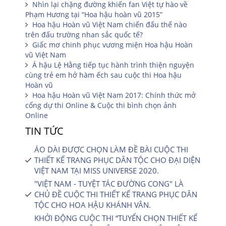
Nhìn lại chặng đường khiến fan Việt tự hào về
Phạm Hương tại “Hoa hậu hoàn vũ 2015”
Hoa hậu Hoàn vũ Việt Nam chiến đấu thế nào
trên đấu trường nhan sắc quốc tế?
Giấc mơ chinh phục vương miện Hoa hậu Hoàn
vũ Việt Nam
Á hậu Lệ Hằng tiếp tục hành trình thiện nguyện
cùng trẻ em hở hàm ếch sau cuộc thi Hoa hậu
Hoàn vũ
Hoa hậu Hoàn vũ Việt Nam 2017: Chính thức mở
cổng dự thi Online & Cuộc thi bình chọn ảnh
Online
TIN TỨC
ÁO DÀI ĐƯỢC CHỌN LÀM ĐỀ BÀI CUỘC THI
THIẾT KẾ TRANG PHỤC DÂN TỘC CHO ĐẠI DIỆN
VIỆT NAM TẠI MISS UNIVERSE 2020.
"VIỆT NAM - TUYỆT TÁC ĐƯỜNG CONG" LÀ
CHỦ ĐỀ CUỘC THI THIẾT KẾ TRANG PHỤC DÂN
TỘC CHO HOA HẬU KHÁNH VÂN.
KHỞI ĐỘNG CUỘC THI “TUYỂN CHỌN THIẾT KẾ