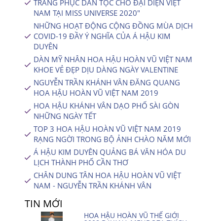
TRANG PHỤC DÂN TỘC CHO ĐẠI DIỆN VIỆT
NAM TẠI MISS UNIVERSE 2020″
NHỮNG HOẠT ĐỘNG CỘNG ĐỒNG MÙA DỊCH
COVID-19 ĐẦY Ý NGHĨA CỦA Á HẬU KIM
DUYÊN
DÀN MỸ NHÂN HOA HẬU HOÀN VŨ VIỆT NAM
KHOE VẺ ĐẸP DỊU DÀNG NGÀY VALENTINE
NGUYỄN TRẦN KHÁNH VÂN ĐĂNG QUANG
HOA HẬU HOÀN VŨ VIỆT NAM 2019
HOA HẬU KHÁNH VÂN DẠO PHỐ SÀI GÒN
NHỮNG NGÀY TẾT
TOP 3 HOA HẬU HOÀN VŨ VIỆT NAM 2019
RẠNG NGỜI TRONG BỘ ẢNH CHÀO NĂM MỚI
Á HẬU KIM DUYÊN QUẢNG BÁ VĂN HÓA DU
LỊCH THÀNH PHỐ CẦN THƠ
CHÂN DUNG TÂN HOA HẬU HOÀN VŨ VIỆT
NAM - NGUYỄN TRẦN KHÁNH VÂN
TIN MỚI
HOA HẬU HOÀN VŨ THẾ GIỚI