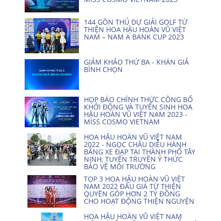
144 GÔN THỦ DỰ GIẢI GOLF TỪ
THIỆN HOA HẬU HOÀN VŨ VIỆT
NAM – NAM A BANK CUP 2023
GIẢM KHẢO THỨ BA - KHÁN GIẢ
BÌNH CHỌN
HỌP BÁO CHÍNH THỨC CÔNG BỐ
KHỞI ĐỘNG VÀ TUYỂN SINH HOA
HẬU HOÀN VŨ VIỆT NAM 2023 -
MISS COSMO VIETNAM
HOA HẬU HOÀN VŨ VIỆT NAM
2022 - NGỌC CHÂU DIỄU HÀNH
BẰNG XE ĐẠP TẠI THÀNH PHỐ TÂY
NINH, TUYÊN TRUYỀN Ý THỨC
BẢO VỆ MÔI TRƯỜNG
TOP 3 HOA HẬU HOÀN VŨ VIỆT
NAM 2022 ĐẤU GIÁ TỪ THIỆN
QUYÊN GÓP HƠN 2 TỶ ĐỒNG
CHO HOẠT ĐỘNG THIỆN NGUYỆN
HOA HẬU HOÀN VŨ VIỆT NAM