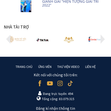
GIÀNH GIẢI “HIỆN TƯỢNG GIẢI TRÍ
2022”
NHÀ TÀI TRỢ
TRANG CHỦ
ỨNG VIÊN
THƯ VIỆN VIDEO
LIÊN HỆ
Kết nối với chúng tôi trên:
Đang trực tuyến: 494
Tổng cộng: 83.079.315
Đăng kí nhận thông tin