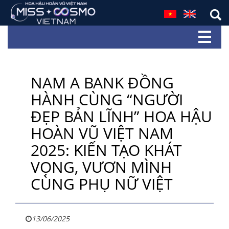
NAM A BANK ĐỒNG
HÀNH CÙNG “NGƯỜI
ĐẸP BẢN LĨNH” HOA HẬU
HOÀN VŨ VIỆT NAM
2025: KIẾN TẠO KHÁT
VỌNG, VƯƠN MÌNH
CÙNG PHỤ NỮ VIỆT
13/06/2025