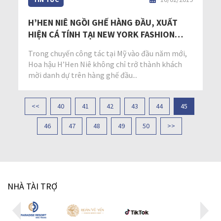
H’HEN NIÊ NGỒI GHẾ HÀNG ĐẦU, XUẤT
HIỆN CÁ TÍNH TẠI NEW YORK FASHION
WEEK
Trong chuyến công tác tại Mỹ vào đầu năm mới,
Hoa hậu H’Hen Niê không chỉ trở thành khách
mời danh dự trên hàng ghế đầu...
<<
40
41
42
43
44
45
46
47
48
49
50
>>
NHÀ TÀI TRỢ