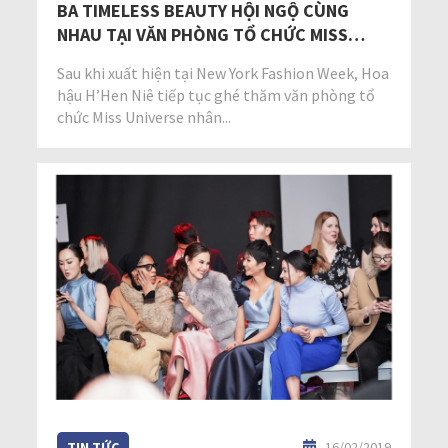
BA TIMELESS BEAUTY HỘI NGỘ CÙNG
NHAU TẠI VĂN PHÒNG TỔ CHỨC MISS
UNIVERSE
Sau khi xuất hiện tại New York Fashion Week, Hoa
hậu H’Hen Niê tiếp tục ghé thăm văn phòng tổ
chức Miss Universe nhân...
TIN TỨC
16/02/2019