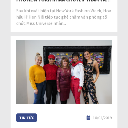
PHÒNG MISS UNIVERSE TẠI MỸ
Sau khi xuất hiện tại New York Fashion Week, Hoa
hậu H’Hen Niê tiếp tục ghé thăm văn phòng tổ
chức Miss Universe nhân...
TIN TỨC
16/02/2019