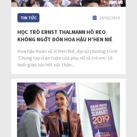
TIN TỨC
26/02/2019
HỌC TRÒ ERNST THALMANN HÒ REO
KHÔNG NGỚT ĐÓN HOA HẬU H’HEN NIÊ
Hoa hậu Hoàn vũ H’Hen Niê, đại sứ chương trình
'Chung tay vì an toàn của phụ nữ và trẻ em' có
buổi giao lưu hết sức thân...