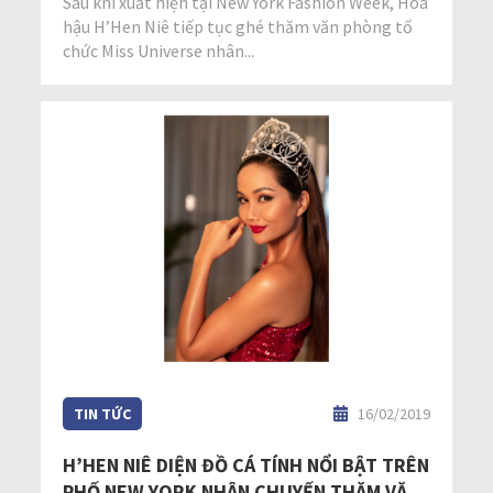
Sau khi xuất hiện tại New York Fashion Week, Hoa
hậu H’Hen Niê tiếp tục ghé thăm văn phòng tổ
chức Miss Universe nhân...
TIN TỨC
16/02/2019
H’HEN NIÊ DIỆN ĐỒ CÁ TÍNH NỔI BẬT TRÊN
PHỐ NEW YORK NHÂN CHUYẾN THĂM VĂN