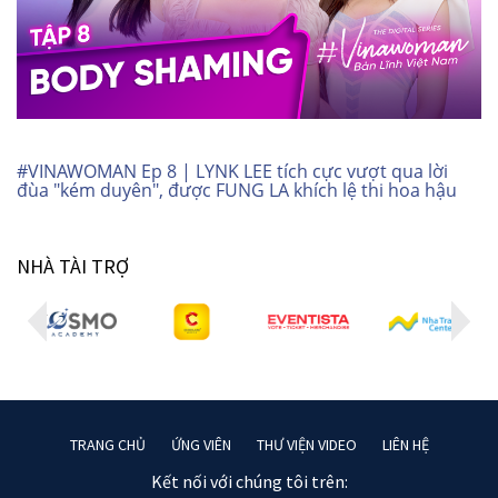
#VINAWOMAN Ep 8 | LYNK LEE tích cực vượt qua lời
đùa "kém duyên", được FUNG LA khích lệ thi hoa hậu
NHÀ TÀI TRỢ
TRANG CHỦ
ỨNG VIÊN
THƯ VIỆN VIDEO
LIÊN HỆ
Kết nối với chúng tôi trên: