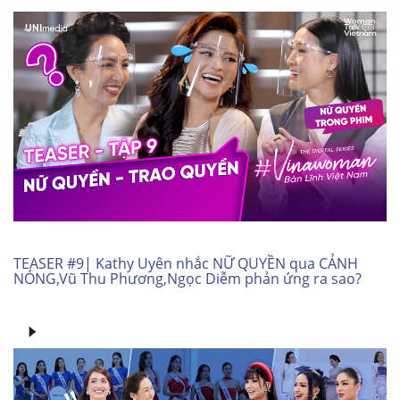
TEASER #9| Kathy Uyên nhắc NỮ QUYỀN qua CẢNH
NÓNG,Vũ Thu Phương,Ngọc Diễm phản ứng ra sao?