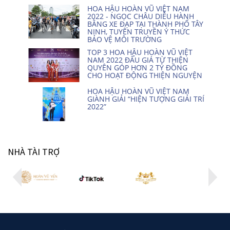
HOA HẬU HOÀN VŨ VIỆT NAM
2022 - NGỌC CHÂU DIỄU HÀNH
BẰNG XE ĐẠP TẠI THÀNH PHỐ TÂY
NINH, TUYÊN TRUYỀN Ý THỨC
BẢO VỆ MÔI TRƯỜNG
TOP 3 HOA HẬU HOÀN VŨ VIỆT
NAM 2022 ĐẤU GIÁ TỪ THIỆN
QUYÊN GÓP HƠN 2 TỶ ĐỒNG
CHO HOẠT ĐỘNG THIỆN NGUYỆN
HOA HẬU HOÀN VŨ VIỆT NAM
GIÀNH GIẢI “HIỆN TƯỢNG GIẢI TRÍ
2022”
NHÀ TÀI TRỢ