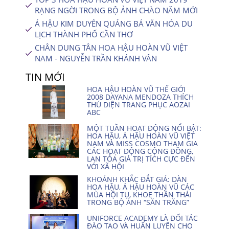
RẠNG NGỜI TRONG BỘ ẢNH CHÀO NĂM MỚI
Á HẬU KIM DUYÊN QUẢNG BÁ VĂN HÓA DU
LỊCH THÀNH PHỐ CẦN THƠ
CHÂN DUNG TÂN HOA HẬU HOÀN VŨ VIỆT
NAM - NGUYỄN TRẦN KHÁNH VÂN
TIN MỚI
HOA HẬU HOÀN VŨ THẾ GIỚI
2008 DAYANA MENDOZA THÍCH
THÚ DIỆN TRANG PHỤC AOZAI
ABC
MỘT TUẦN HOẠT ĐỘNG NỔI BẬT:
HOA HẬU, Á HẬU HOÀN VŨ VIỆT
NAM VÀ MISS COSMO THAM GIA
CÁC HOẠT ĐỘNG CỘNG ĐỒNG,
LAN TỎA GIÁ TRỊ TÍCH CỰC ĐẾN
VỚI XÃ HỘI
KHOẢNH KHẮC ĐẮT GIÁ: DÀN
HOA HẬU, Á HẬU HOÀN VŨ CÁC
MÙA HỘI TỤ, KHOE THẦN THÁI
TRONG BỘ ẢNH “SĂN TRĂNG”
UNIFORCE ACADEMY LÀ ĐỐI TÁC
ĐÀO TẠO VÀ HUẤN LUYỆN CHO