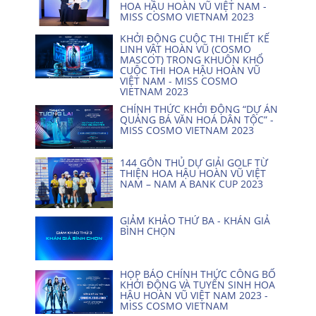
HOA HẬU HOÀN VŨ VIỆT NAM -
MISS COSMO VIETNAM 2023
KHỞI ĐỘNG CUỘC THI THIẾT KẾ
LINH VẬT HOÀN VŨ (COSMO
MASCOT) TRONG KHUÔN KHỔ
CUỘC THI HOA HẬU HOÀN VŨ
VIỆT NAM - MISS COSMO
VIETNAM 2023
CHÍNH THỨC KHỞI ĐỘNG “DỰ ÁN
QUẢNG BÁ VĂN HOÁ DÂN TỘC” -
MISS COSMO VIETNAM 2023
144 GÔN THỦ DỰ GIẢI GOLF TỪ
THIỆN HOA HẬU HOÀN VŨ VIỆT
NAM – NAM A BANK CUP 2023
GIẢM KHẢO THỨ BA - KHÁN GIẢ
BÌNH CHỌN
HỌP BÁO CHÍNH THỨC CÔNG BỐ
KHỞI ĐỘNG VÀ TUYỂN SINH HOA
HẬU HOÀN VŨ VIỆT NAM 2023 -
MISS COSMO VIETNAM