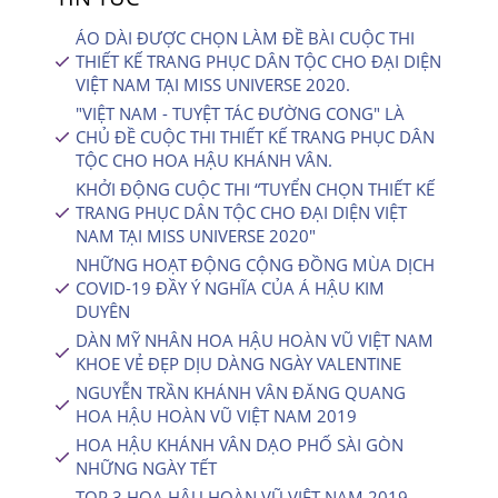
ÁO DÀI ĐƯỢC CHỌN LÀM ĐỀ BÀI CUỘC THI
THIẾT KẾ TRANG PHỤC DÂN TỘC CHO ĐẠI DIỆN
VIỆT NAM TẠI MISS UNIVERSE 2020.
"VIỆT NAM - TUYỆT TÁC ĐƯỜNG CONG" LÀ
CHỦ ĐỀ CUỘC THI THIẾT KẾ TRANG PHỤC DÂN
TỘC CHO HOA HẬU KHÁNH VÂN.
KHỞI ĐỘNG CUỘC THI “TUYỂN CHỌN THIẾT KẾ
TRANG PHỤC DÂN TỘC CHO ĐẠI DIỆN VIỆT
NAM TẠI MISS UNIVERSE 2020″
NHỮNG HOẠT ĐỘNG CỘNG ĐỒNG MÙA DỊCH
COVID-19 ĐẦY Ý NGHĨA CỦA Á HẬU KIM
DUYÊN
DÀN MỸ NHÂN HOA HẬU HOÀN VŨ VIỆT NAM
KHOE VẺ ĐẸP DỊU DÀNG NGÀY VALENTINE
NGUYỄN TRẦN KHÁNH VÂN ĐĂNG QUANG
HOA HẬU HOÀN VŨ VIỆT NAM 2019
HOA HẬU KHÁNH VÂN DẠO PHỐ SÀI GÒN
NHỮNG NGÀY TẾT
TOP 3 HOA HẬU HOÀN VŨ VIỆT NAM 2019