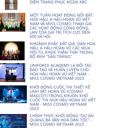
DIỆN TRANG PHỤC AOZAI ABC
MỘT TUẦN HOẠT ĐỘNG NỔI BẬT:
HOA HẬU, Á HẬU HOÀN VŨ VIỆT
NAM VÀ MISS COSMO THAM GIA
CÁC HOẠT ĐỘNG CỘNG ĐỒNG,
LAN TỎA GIÁ TRỊ TÍCH CỰC ĐẾN
VỚI XÃ HỘI
KHOẢNH KHẮC ĐẮT GIÁ: DÀN HOA
HẬU, Á HẬU HOÀN VŨ CÁC MÙA
HỘI TỤ, KHOE THẦN THÁI TRONG
BỘ ẢNH “SĂN TRĂNG”
UNIFORCE ACADEMY LÀ ĐỐI TÁC
ĐÀO TẠO VÀ HUẤN LUYỆN CHO
HOA HẬU HOÀN VŨ VIỆT NAM -
MISS COSMO VIETNAM 2023
KHỞI ĐỘNG CUỘC THI THIẾT KẾ
LINH VẬT HOÀN VŨ (COSMO
MASCOT) TRONG KHUÔN KHỔ
CUỘC THI HOA HẬU HOÀN VŨ VIỆT
NAM - MISS COSMO VIETNAM
2023
CHÍNH THỨC KHỞI ĐỘNG “DỰ ÁN
QUẢNG BÁ VĂN HOÁ DÂN TỘC” -
MISS COSMO VIETNAM 2023