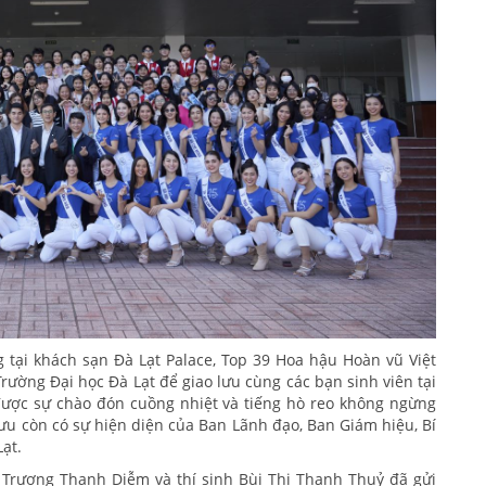
 tại khách sạn Đà Lạt Palace, Top 39 Hoa hậu Hoàn vũ Việt
ường Đại học Đà Lạt để giao lưu cùng các bạn sinh viên tại
 được sự chào đón cuồng nhiệt và tiếng hò reo không ngừng
ưu còn có sự hiện diện của Ban Lãnh đạo, Ban Giám hiệu, Bí
Lạt.
h Trương Thanh Diễm và thí sinh Bùi Thị Thanh Thuỷ đã gửi