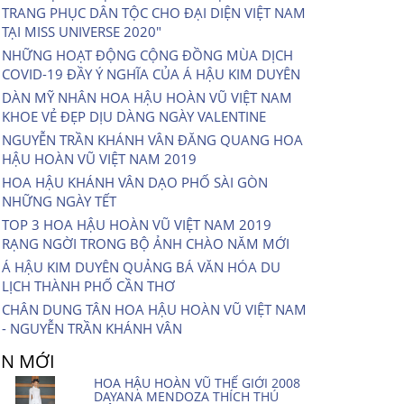
TRANG PHỤC DÂN TỘC CHO ĐẠI DIỆN VIỆT NAM
TẠI MISS UNIVERSE 2020″
NHỮNG HOẠT ĐỘNG CỘNG ĐỒNG MÙA DỊCH
COVID-19 ĐẦY Ý NGHĨA CỦA Á HẬU KIM DUYÊN
DÀN MỸ NHÂN HOA HẬU HOÀN VŨ VIỆT NAM
KHOE VẺ ĐẸP DỊU DÀNG NGÀY VALENTINE
NGUYỄN TRẦN KHÁNH VÂN ĐĂNG QUANG HOA
HẬU HOÀN VŨ VIỆT NAM 2019
HOA HẬU KHÁNH VÂN DẠO PHỐ SÀI GÒN
NHỮNG NGÀY TẾT
TOP 3 HOA HẬU HOÀN VŨ VIỆT NAM 2019
RẠNG NGỜI TRONG BỘ ẢNH CHÀO NĂM MỚI
Á HẬU KIM DUYÊN QUẢNG BÁ VĂN HÓA DU
LỊCH THÀNH PHỐ CẦN THƠ
CHÂN DUNG TÂN HOA HẬU HOÀN VŨ VIỆT NAM
- NGUYỄN TRẦN KHÁNH VÂN
IN MỚI
HOA HẬU HOÀN VŨ THẾ GIỚI 2008
DAYANA MENDOZA THÍCH THÚ