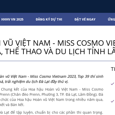
HHHV VN 2025
ĐĂNG KÝ DỰ THI
ĐẶT VÉ NGAY
ỨNG
 VŨ VIỆT NAM - MISS COSMO V
, THỂ THAO VÀ DU LỊCH TỈNH 
T
n vũ Việt Nam - Miss Cosmo Vietnam 2023, Top 39 thí sinh
, trải nghiệm du lịch Đà Lạt đầy thú vị.
à Chung kết của Hoa hậu Hoàn vũ Việt Nam - Miss Cosmo
 Prenn (Chân đèo Prenn, Phường 3, TP. Đà Lạt, Lâm Đồng). Đà
tổ chức của Hoa hậu Hoàn vũ Việt Nam trong nhiều năm qua,
kết và Bán kết.
Đà Lạt để tập luyện, chuẩn bị cho các phần thi quan trọng.