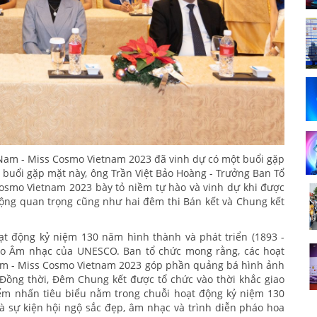
 Nam - Miss Cosmo Vietnam 2023 đã vinh dự có một buổi gặp
 buổi gặp mặt này, ông Trần Việt Bảo Hoàng - Trưởng Ban Tổ
osmo Vietnam 2023 bày tỏ niềm tự hào và vinh dự khi được
 động quan trọng cũng như hai đêm thi Bán kết và Chung kết
oạt động kỷ niệm 130 năm hình thành và phát triển (1893 -
ạo Âm nhạc của UNESCO. Ban tổ chức mong rằng, các hoạt
Nam - Miss Cosmo Vietnam 2023 góp phần quảng bá hình ảnh
 Đồng thời, Đêm Chung kết được tổ chức vào thời khắc giao
iểm nhấn tiêu biểu nằm trong chuỗi hoạt động kỷ niệm 130
là sự kiện hội ngộ sắc đẹp, âm nhạc và trình diễn pháo hoa