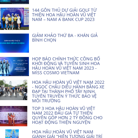
144 GÔN THỦ DỰ GIẢI GOLF TỪ
THIỆN HOA HẬU HOÀN VŨ VIỆT
NAM – NAM A BANK CUP 2023
GIẢM KHẢO THỨ BA - KHÁN GIẢ
BÌNH CHỌN
HỌP BÁO CHÍNH THỨC CÔNG BỐ
KHỞI ĐỘNG VÀ TUYỂN SINH HOA
HẬU HOÀN VŨ VIỆT NAM 2023 -
MISS COSMO VIETNAM
HOA HẬU HOÀN VŨ VIỆT NAM 2022
- NGỌC CHÂU DIỄU HÀNH BẰNG XE
ĐẠP TẠI THÀNH PHỐ TÂY NINH,
TUYÊN TRUYỀN Ý THỨC BẢO VỆ
MÔI TRƯỜNG
TOP 3 HOA HẬU HOÀN VŨ VIỆT
NAM 2022 ĐẤU GIÁ TỪ THIỆN
QUYÊN GÓP HƠN 2 TỶ ĐỒNG CHO
HOẠT ĐỘNG THIỆN NGUYỆN
HOA HẬU HOÀN VŨ VIỆT NAM
GIÀNH GIẢI “HIỆN TƯỢNG GIẢI TRÍ