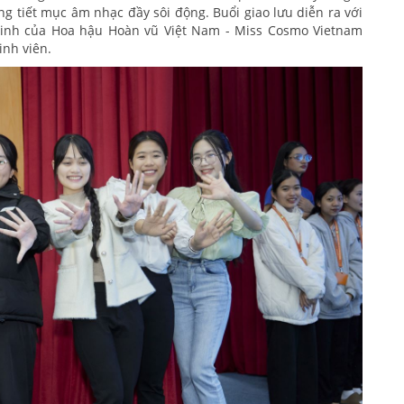
g tiết mục âm nhạc đầy sôi động. Buổi giao lưu diễn ra với
í sinh của Hoa hậu Hoàn vũ Việt Nam - Miss Cosmo Vietnam
inh viên.