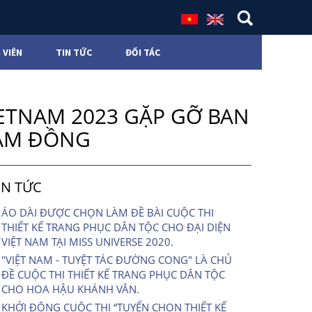
 VIÊN
TIN TỨC
ĐỐI TÁC
IETNAM 2023 GẶP GỠ BAN
LÂM ĐỒNG
IN TỨC
ÁO DÀI ĐƯỢC CHỌN LÀM ĐỀ BÀI CUỘC THI
THIẾT KẾ TRANG PHỤC DÂN TỘC CHO ĐẠI DIỆN
VIỆT NAM TẠI MISS UNIVERSE 2020.
"VIỆT NAM - TUYỆT TÁC ĐƯỜNG CONG" LÀ CHỦ
ĐỀ CUỘC THI THIẾT KẾ TRANG PHỤC DÂN TỘC
CHO HOA HẬU KHÁNH VÂN.
KHỞI ĐỘNG CUỘC THI “TUYỂN CHỌN THIẾT KẾ