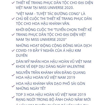
THIẾT KẾ TRANG PHỤC DÂN TỘC CHO ĐẠI DIỆN
VIỆT NAM TẠI MISS UNIVERSE 2020.
"VIỆT NAM - TUYỆT TÁC ĐƯỜNG CONG" LÀ
CHỦ ĐỀ CUỘC THI THIẾT KẾ TRANG PHỤC DÂN
TỘC CHO HOA HẬU KHÁNH VÂN.
KHỞI ĐỘNG CUỘC THI “TUYỂN CHỌN THIẾT KẾ
TRANG PHỤC DÂN TỘC CHO ĐẠI DIỆN VIỆT
NAM TẠI MISS UNIVERSE 2020″
NHỮNG HOẠT ĐỘNG CỘNG ĐỒNG MÙA DỊCH
COVID-19 ĐẦY Ý NGHĨA CỦA Á HẬU KIM
DUYÊN
DÀN MỸ NHÂN HOA HẬU HOÀN VŨ VIỆT NAM
KHOE VẺ ĐẸP DỊU DÀNG NGÀY VALENTINE
NGUYỄN TRẦN KHÁNH VÂN ĐĂNG QUANG
HOA HẬU HOÀN VŨ VIỆT NAM 2019
HOA HẬU KHÁNH VÂN DẠO PHỐ SÀI GÒN
NHỮNG NGÀY TẾT
TOP 3 HOA HẬU HOÀN VŨ VIỆT NAM 2019
RẠNG NGỜI TRONG BỘ ẢNH CHÀO NĂM MỚI