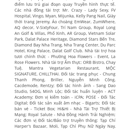
điểm lưu trú giai đoạn quay Truyền hình thực tế.
Các nhà đồng tài trợ: Mr. Crazy - Lady Sexy, FV
Hospital, Vingo, Myan, Mijunka, Kelly Pang Nail, Giày
thời trang Jeremy, Áo choàng EmWear, ZumWhere,
AQ decor, V-SixtyFour, Trí Nam Group, Royal Long
An Golf & Villas, Phố Xinh, AR Group, Vietnam Solar
Park, Dalat Palace Heritage, Diamond Stars Bến Tre,
Diamond Bay Nha Trang, Nha Trang Center, Du Parc
Hotel, King Palace, Dalat Golf Club. Nhà tài trợ hoa
tươi chính thức - Phường Hoa Flowers - Event, La
Rose Flowers. Nhà tài trợ Ẩm thực: ORB Bistro, Chay
Tuệ, Mantra Vegetarian Restaurant, MỘC
SIGNATURE, CHILLTHAI. Đối tác trang phục - Chung
Thanh Phong, Briller, Nguyễn Minh Công,
Cacdemode, Rentzy; Đối tác hình ảnh - Sang Dao
Studio, 54OG, Minh Lộc; Đối tác huấn luyện - ACT
Academy; Đơn vị kiểm toán - iCPA; POSE - Đối Tác
Digital; Đối tác sản xuất âm nhạc - Bigarts; Đối tác
bán vé - Ticket Box; Hi&Hi - Nhà Tài Trợ Thiết Bị
Mạng; Royal Salute - Nhà Đồng Hành Trải Nghiệm;
Các đơn vị Đối tác/Bảo trợ truyền thông: Tạp Chí
Harper’s Bazaar, Moli, Tạp Chí Phụ Nữ Ngày Nay,