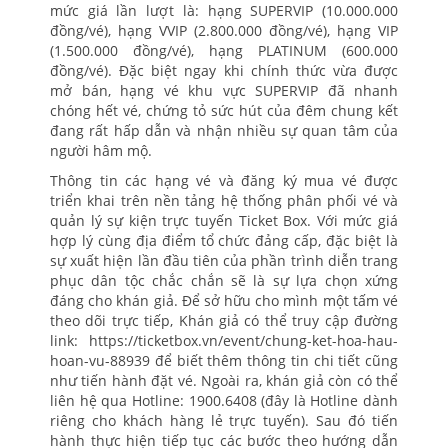
mức giá lần lượt là: hạng SUPERVIP (10.000.000
đồng/vé), hạng VVIP (2.800.000 đồng/vé), hạng VIP
(1.500.000 đồng/vé), hạng PLATINUM (600.000
đồng/vé). Đặc biệt ngay khi chính thức vừa được
mở bán, hạng vé khu vực SUPERVIP đã nhanh
chóng hết vé, chứng tỏ sức hút của đêm chung kết
đang rất hấp dẫn và nhận nhiều sự quan tâm của
người hâm mộ.
Thông tin các hạng vé và đăng ký mua vé được
triển khai trên nền tảng hệ thống phân phối vé và
quản lý sự kiện trực tuyến Ticket Box. Với mức giá
hợp lý cùng địa điểm tổ chức đảng cấp, đặc biệt là
sự xuất hiện lần đầu tiên của phần trình diễn trang
phục dân tộc chắc chắn sẽ là sự lựa chọn xứng
đáng cho khán giả. Để sở hữu cho mình một tấm vé
theo dõi trực tiếp, Khán giả có thể truy cập đường
link: https://ticketbox.vn/event/chung-ket-hoa-hau-
hoan-vu-88939 để biết thêm thông tin chi tiết cũng
như tiến hành đặt vé. Ngoài ra, khán giả còn có thể
liên hệ qua Hotline: 1900.6408 (đây là Hotline dành
riêng cho khách hàng lẻ trực tuyến). Sau đó tiến
hành thực hiện tiếp tục các bước theo hướng dẫn