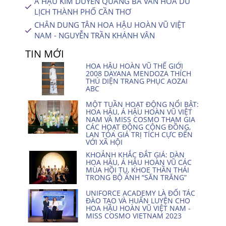
Á HẬU KIM DUYÊN QUẢNG BÁ VĂN HÓA DU
LỊCH THÀNH PHỐ CẦN THƠ
CHÂN DUNG TÂN HOA HẬU HOÀN VŨ VIỆT
NAM - NGUYỄN TRẦN KHÁNH VÂN
TIN MỚI
HOA HẬU HOÀN VŨ THẾ GIỚI
2008 DAYANA MENDOZA THÍCH
THÚ DIỆN TRANG PHỤC AOZAI
ABC
MỘT TUẦN HOẠT ĐỘNG NỔI BẬT:
HOA HẬU, Á HẬU HOÀN VŨ VIỆT
NAM VÀ MISS COSMO THAM GIA
CÁC HOẠT ĐỘNG CỘNG ĐỒNG,
LAN TỎA GIÁ TRỊ TÍCH CỰC ĐẾN
VỚI XÃ HỘI
KHOẢNH KHẮC ĐẮT GIÁ: DÀN
HOA HẬU, Á HẬU HOÀN VŨ CÁC
MÙA HỘI TỤ, KHOE THẦN THÁI
TRONG BỘ ẢNH “SĂN TRĂNG”
UNIFORCE ACADEMY LÀ ĐỐI TÁC
ĐÀO TẠO VÀ HUẤN LUYỆN CHO
HOA HẬU HOÀN VŨ VIỆT NAM -
MISS COSMO VIETNAM 2023