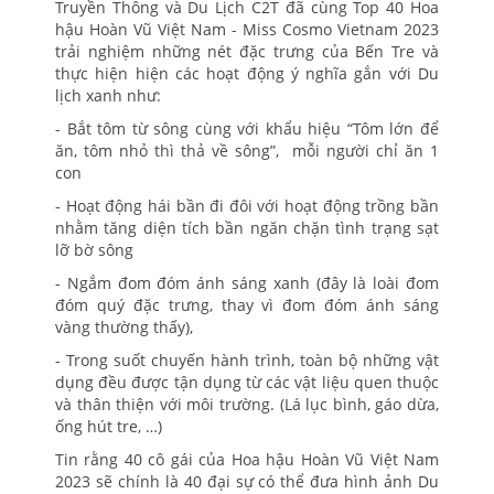
Truyền Thông và Du Lịch C2T đã cùng Top 40 Hoa
hậu Hoàn Vũ Việt Nam - Miss Cosmo Vietnam 2023
trải nghiệm những nét đặc trưng của Bến Tre và
thực hiện hiện các hoạt động ý nghĩa gắn với Du
lịch xanh như:
- Bắt tôm từ sông cùng với khẩu hiệu “Tôm lớn để
ăn, tôm nhỏ thì thả về sông”, mỗi người chỉ ăn 1
con
- Hoạt động hái bần đi đôi với hoạt động trồng bần
nhằm tăng diện tích bần ngăn chặn tình trạng sạt
lỡ bờ sông
- Ngắm đom đóm ánh sáng xanh (đây là loài đom
đóm quý đặc trưng, thay vì đom đóm ánh sáng
vàng thường thấy),
- Trong suốt chuyến hành trình, toàn bộ những vật
dụng đều được tận dụng từ các vật liệu quen thuộc
và thân thiện với môi trường. (Lá lục bình, gáo dừa,
ống hút tre, …)
Tin rằng 40 cô gái của Hoa hậu Hoàn Vũ Việt Nam
2023 sẽ chính là 40 đại sự có thể đưa hình ảnh Du