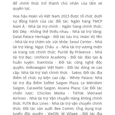
để chính thức trở thành chủ nhân của tấm vé
quyền lực.
Hoa hậu Hoàn vũ Việt Nam 2023 được tổ chức dưới
sự đồng hành của các đối tác: Ngân hàng TMCP
Nam Á - Nhà tài trợ chính - Ngân hàng chính thức;
Đôi Dép - Không thể thiếu nhau - Nhà tài trợ Vàng;
Dalat Palace Heritage - Đối tác lưu trú; Hoàn Vũ Yến
- Nhà tài trợ chăm sóc sức khỏe; Seoul Center - Nhà
tài trợ Vàng; Ngọc Châu u - Nhà tài trợ vương miện
và trang sức chính thức; Purité By Prôvence - Nhà
tài trợ Bạc; Uniforce Academy - Đối tác đào tạo &
huấn luyện; Eventista - Đối tác công nghệ độc
quyền; Volkswagen Việt Nam - Đối tác dòng xe cao
cấp; Nhà tài trợ Vali chính thức - Sakos; Đối tác địa
điểm tổ chức sự kiện cao cấp - White Palace; Nhà
tài trợ địa điểm Sofitel Saigon Plaza, Le Méridien
Saigon, Caravelle Saigon, Asiana Plaza; Các Đối tác
chiến lược: Chicilon Media - TikTok; Vietravel
Airlines - Nhà tài trợ Vận chuyển Hàng không chính
thức; FUTA Bus Lines - Nhà tài trợ vận chuyển chính
thức; Đối tác sản xuất: Bee Comm; Ứng dụng trực
tuyến độc quyền - VieON; M Village - Đối tác địa