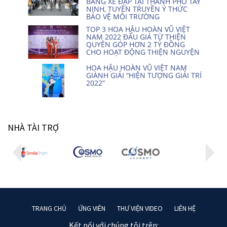
BẰNG XE ĐẠP TẠI THÀNH PHỐ TÂY
NINH, TUYÊN TRUYỀN Ý THỨC
BẢO VỆ MÔI TRƯỜNG
TOP 3 HOA HẬU HOÀN VŨ VIỆT
NAM 2022 ĐẤU GIÁ TỪ THIỆN
QUYÊN GÓP HƠN 2 TỶ ĐỒNG
CHO HOẠT ĐỘNG THIỆN NGUYỆN
HOA HẬU HOÀN VŨ VIỆT NAM
GIÀNH GIẢI “HIỆN TƯỢNG GIẢI TRÍ
2022”
NHÀ TÀI TRỢ
TRANG CHỦ
ỨNG VIÊN
THƯ VIỆN VIDEO
LIÊN HỆ
Kết nối với chúng tôi trên: