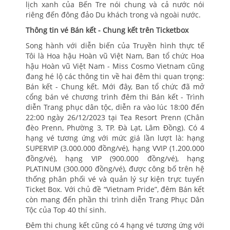
lịch xanh của Bến Tre nói chung và cả nước nói
riêng đến đông đảo Du khách trong và ngoài nước.
Thông tin vé Bán kết - Chung kết trên Ticketbox
Song hành với diễn biến của Truyền hình thực tế
Tôi là Hoa hậu Hoàn vũ Việt Nam, Ban tổ chức Hoa
hậu Hoàn vũ Việt Nam - Miss Cosmo Vietnam cũng
đang hé lộ các thông tin về hai đêm thi quan trọng:
Bán kết - Chung kết. Mới đây, Ban tổ chức đã mở
cổng bán vé chương trình đêm thi Bán kết - Trình
diễn Trang phục dân tộc, diễn ra vào lúc 18:00 đến
22:00 ngày 26/12/2023 tại Tea Resort Prenn (Chân
đèo Prenn, Phường 3, TP. Đà Lạt, Lâm Đồng). Có 4
hạng vé tương ứng với mức giá lần lượt là: hạng
SUPERVIP (3.000.000 đồng/vé), hạng VVIP (1.200.000
đồng/vé), hạng VIP (900.000 đồng/vé), hạng
PLATINUM (300.000 đồng/vé), được công bố trên hệ
thống phân phối vé và quản lý sự kiện trực tuyến
Ticket Box. Với chủ đề “Vietnam Pride”, đêm Bán kết
còn mang đến phần thi trình diễn Trang Phục Dân
Tộc của Top 40 thí sinh.
Đêm thi chung kết cũng có 4 hạng vé tương ứng với