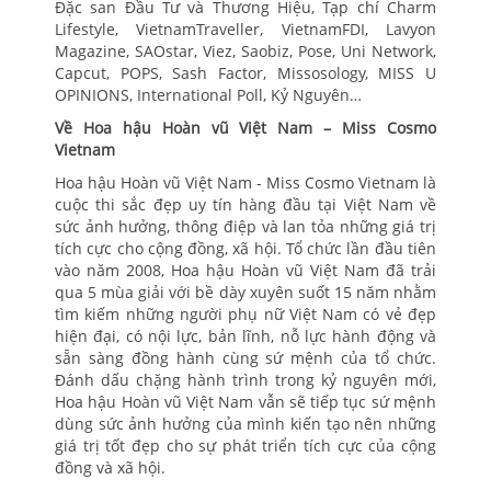
Đặc san Đầu Tư và Thương Hiệu, Tạp chí Charm
Lifestyle, VietnamTraveller, VietnamFDI, Lavyon
Magazine, SAOstar, Viez, Saobiz, Pose, Uni Network,
Capcut, POPS, Sash Factor, Missosology, MISS U
OPINIONS, International Poll, Kỷ Nguyên…
Về Hoa hậu Hoàn vũ Việt Nam – Miss Cosmo
Vietnam
Hoa hậu Hoàn vũ Việt Nam - Miss Cosmo Vietnam là
cuộc thi sắc đẹp uy tín hàng đầu tại Việt Nam về
sức ảnh hưởng, thông điệp và lan tỏa những giá trị
tích cực cho cộng đồng, xã hội. Tổ chức lần đầu tiên
vào năm 2008, Hoa hậu Hoàn vũ Việt Nam đã trải
qua 5 mùa giải với bề dày xuyên suốt 15 năm nhằm
tìm kiếm những người phụ nữ Việt Nam có vẻ đẹp
hiện đại, có nội lực, bản lĩnh, nỗ lực hành động và
sẵn sàng đồng hành cùng sứ mệnh của tổ chức.
Đánh dấu chặng hành trình trong kỷ nguyên mới,
Hoa hậu Hoàn vũ Việt Nam vẫn sẽ tiếp tục sứ mệnh
dùng sức ảnh hưởng của mình kiến tạo nên những
giá trị tốt đẹp cho sự phát triển tích cực của cộng
đồng và xã hội.