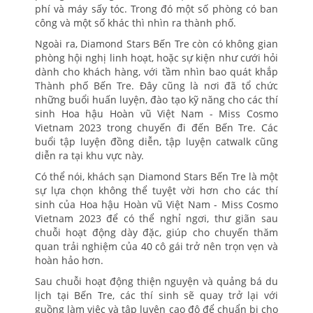
phí và máy sấy tóc. Trong đó một số phòng có ban
công và một số khác thì nhìn ra thành phố.
Ngoài ra, Diamond Stars Bến Tre còn có không gian
phòng hội nghị linh hoạt, hoặc sự kiện như cưới hỏi
dành cho khách hàng, với tầm nhìn bao quát khắp
Thành phố Bến Tre. Đây cũng là nơi đã tổ chức
những buổi huấn luyện, đào tạo kỹ năng cho các thí
sinh Hoa hậu Hoàn vũ Việt Nam - Miss Cosmo
Vietnam 2023 trong chuyến đi đến Bến Tre. Các
buổi tập luyện đồng diễn, tập luyện catwalk cũng
diễn ra tại khu vực này.
Có thể nói, khách sạn Diamond Stars Bến Tre là một
sự lựa chọn không thể tuyệt vời hơn cho các thí
sinh của Hoa hậu Hoàn vũ Việt Nam - Miss Cosmo
Vietnam 2023 để có thể nghỉ ngơi, thư giãn sau
chuỗi hoạt động dày đặc, giúp cho chuyến thăm
quan trải nghiệm của 40 cô gái trở nên trọn vẹn và
hoàn hảo hơn.
Sau chuỗi hoạt động thiện nguyện và quảng bá du
lịch tại Bến Tre, các thí sinh sẽ quay trở lại với
guồng làm việc và tập luyện cao độ để chuẩn bị cho