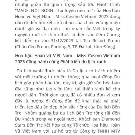
những phần thi quan trọng sắp tới. Hành trình
“MADE, NOT BORN - Tôi luyện nên tôi” của Hoa hậu
Hoàn vũ Việt Nam - Miss Cosmo Vietnam 2023 đang
dần đi đến hồi kết, chủ nhân của chiếc vương miện
danh giá và đại diện cho nhan sắc Việt trong kỷ
nguyên mới sẽ chính thức lộ diện vào đêm Chung
kết diễn ra vào 31/12/2023 tại Tea Resort Prenn
(Chân đèo Prenn, Phường 3, TP. Đà Lạt, Lâm Đồng).
Hoa hậu Hoàn vũ Việt Nam - Miss Cosmo Vietnam
2023 đồng hành cùng Phát triển du lịch xanh
Du lịch xanh được hiểu là Du lịch có trách nhiệm
với môi trường tự nhiên, thông qua hoạt động Du
lịch góp phần bảo tồn, duy trì, gìn giữ văn hóa bản
địa cũng như tạo việc làm, cải thiện sinh kế cho
người dân. Thời gian qua, đã có nhiều đơn vị xem
đây là hướng đi đúng đắn để khai thác và phát
triển, tạo dấu ấn đẹp, bản sắc riêng của Du lịch Bến
Tre. Nhằm quảng bá du lịch Bến Tre rộng rãi đến
Du khách trong và ngoài nước, Khách sạn Diamond
Stars Bến Tre kết hợp cùng Tổ chức Hoa hậu Hoàn
Vũ Việt Nam với sự hỗ trợ từ Công ty TNHH MTV