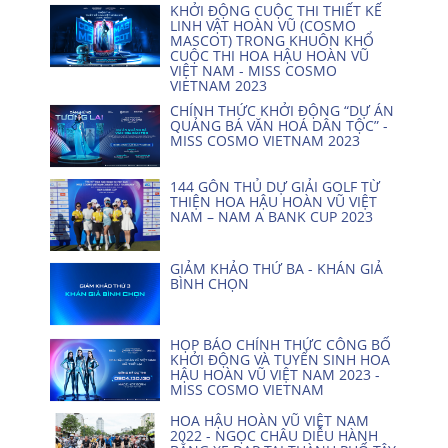
KHỞI ĐỘNG CUỘC THI THIẾT KẾ
LINH VẬT HOÀN VŨ (COSMO
MASCOT) TRONG KHUÔN KHỔ
CUỘC THI HOA HẬU HOÀN VŨ
VIỆT NAM - MISS COSMO
VIETNAM 2023
CHÍNH THỨC KHỞI ĐỘNG “DỰ ÁN
QUẢNG BÁ VĂN HOÁ DÂN TỘC” -
MISS COSMO VIETNAM 2023
144 GÔN THỦ DỰ GIẢI GOLF TỪ
THIỆN HOA HẬU HOÀN VŨ VIỆT
NAM – NAM A BANK CUP 2023
GIẢM KHẢO THỨ BA - KHÁN GIẢ
BÌNH CHỌN
HỌP BÁO CHÍNH THỨC CÔNG BỐ
KHỞI ĐỘNG VÀ TUYỂN SINH HOA
HẬU HOÀN VŨ VIỆT NAM 2023 -
MISS COSMO VIETNAM
HOA HẬU HOÀN VŨ VIỆT NAM
2022 - NGỌC CHÂU DIỄU HÀNH