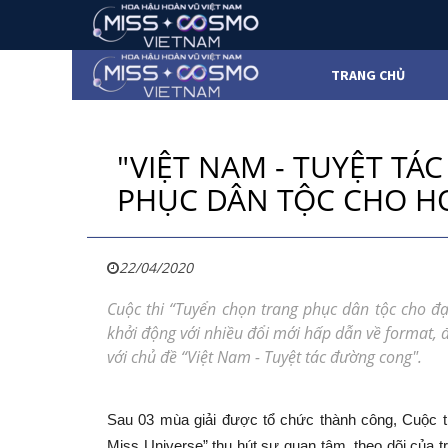
TRANG CHỦ
"VIỆT NAM - TUYỆT TÁ
PHỤC DÂN TỘC CHO H
22/04/2020
Cuộc thi “Tuyển chọn trang phục dân tộc cho đạ
khởi động với nhiều đổi mới hấp dẫn về format, đ
với chủ đề “Việt Nam - Tuyệt tác đường cong".
Sau 03 mùa giải được tổ chức thành công, Cuộc th
Miss Universe” thu hút sự quan tâm, theo dõi của t