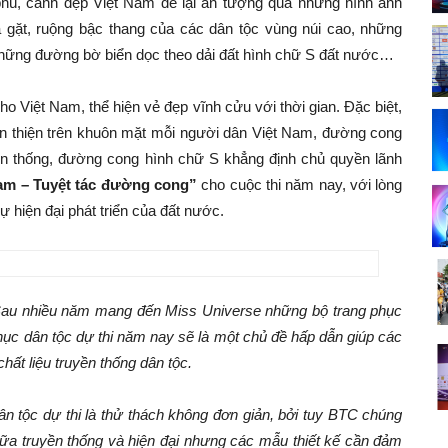
phú, cảnh đẹp Việt Nam để lại ấn tượng qua những hình ảnh
 gặt, ruộng bậc thang của các dân tộc vùng núi cao, những
những đường bờ biển dọc theo dải đất hình chữ S đất nước…
ho Việt Nam, thể hiện vẻ đẹp vĩnh cửu với thời gian. Đặc biệt,
n thiện trên khuôn mặt mỗi người dân Việt Nam, đường cong
ền thống, đường cong hình chữ S khẳng định chủ quyền lãnh
am – Tuyệt tác đường cong”
cho cuộc thi năm nay, với lòng
ự hiện đại phát triển của đất nước.
Sau nhiều năm mang đến Miss Universe những bộ trang phục
hục dân tộc dự thi năm nay sẽ là một chủ đề hấp dẫn giúp các
chất liệu truyền thống dân tộc.
ân tộc dự thi là thử thách không đơn giản, bởi tuy BTC chúng
giữa truyền thống và hiện đại nhưng các mẫu thiết kế cần đảm