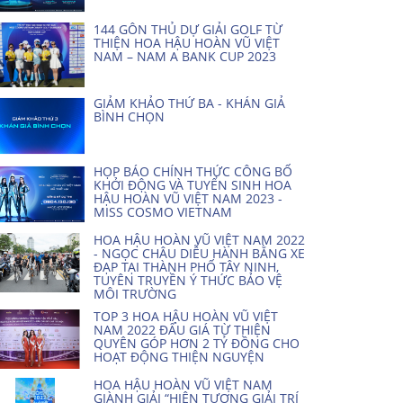
144 GÔN THỦ DỰ GIẢI GOLF TỪ
THIỆN HOA HẬU HOÀN VŨ VIỆT
NAM – NAM A BANK CUP 2023
GIẢM KHẢO THỨ BA - KHÁN GIẢ
BÌNH CHỌN
HỌP BÁO CHÍNH THỨC CÔNG BỐ
KHỞI ĐỘNG VÀ TUYỂN SINH HOA
HẬU HOÀN VŨ VIỆT NAM 2023 -
MISS COSMO VIETNAM
HOA HẬU HOÀN VŨ VIỆT NAM 2022
- NGỌC CHÂU DIỄU HÀNH BẰNG XE
ĐẠP TẠI THÀNH PHỐ TÂY NINH,
TUYÊN TRUYỀN Ý THỨC BẢO VỆ
MÔI TRƯỜNG
TOP 3 HOA HẬU HOÀN VŨ VIỆT
NAM 2022 ĐẤU GIÁ TỪ THIỆN
QUYÊN GÓP HƠN 2 TỶ ĐỒNG CHO
HOẠT ĐỘNG THIỆN NGUYỆN
HOA HẬU HOÀN VŨ VIỆT NAM
GIÀNH GIẢI “HIỆN TƯỢNG GIẢI TRÍ