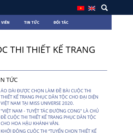
 VIÊN
TIN TỨC
ĐỐI TÁC
C THI THIẾT KẾ TRANG
IN TỨC
ÁO DÀI ĐƯỢC CHỌN LÀM ĐỀ BÀI CUỘC THI
THIẾT KẾ TRANG PHỤC DÂN TỘC CHO ĐẠI DIỆN
VIỆT NAM TẠI MISS UNIVERSE 2020.
"VIỆT NAM - TUYỆT TÁC ĐƯỜNG CONG" LÀ CHỦ
ĐỀ CUỘC THI THIẾT KẾ TRANG PHỤC DÂN TỘC
CHO HOA HẬU KHÁNH VÂN.
KHỞI ĐỘNG CUỘC THI “TUYỂN CHỌN THIẾT KẾ