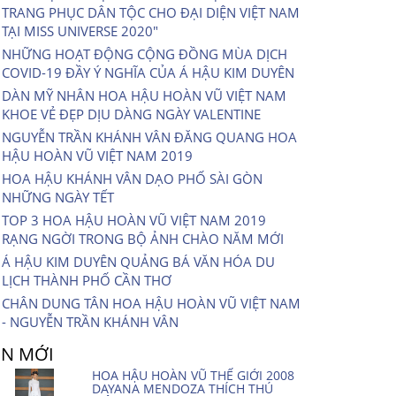
TRANG PHỤC DÂN TỘC CHO ĐẠI DIỆN VIỆT NAM
TẠI MISS UNIVERSE 2020″
NHỮNG HOẠT ĐỘNG CỘNG ĐỒNG MÙA DỊCH
COVID-19 ĐẦY Ý NGHĨA CỦA Á HẬU KIM DUYÊN
DÀN MỸ NHÂN HOA HẬU HOÀN VŨ VIỆT NAM
KHOE VẺ ĐẸP DỊU DÀNG NGÀY VALENTINE
NGUYỄN TRẦN KHÁNH VÂN ĐĂNG QUANG HOA
HẬU HOÀN VŨ VIỆT NAM 2019
HOA HẬU KHÁNH VÂN DẠO PHỐ SÀI GÒN
NHỮNG NGÀY TẾT
TOP 3 HOA HẬU HOÀN VŨ VIỆT NAM 2019
RẠNG NGỜI TRONG BỘ ẢNH CHÀO NĂM MỚI
Á HẬU KIM DUYÊN QUẢNG BÁ VĂN HÓA DU
LỊCH THÀNH PHỐ CẦN THƠ
CHÂN DUNG TÂN HOA HẬU HOÀN VŨ VIỆT NAM
- NGUYỄN TRẦN KHÁNH VÂN
IN MỚI
HOA HẬU HOÀN VŨ THẾ GIỚI 2008
DAYANA MENDOZA THÍCH THÚ