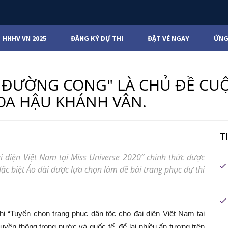
HHHV VN 2025
ĐĂNG KÝ DỰ THI
ĐẶT VÉ NGAY
ỨNG
C ĐƯỜNG CONG" LÀ CHỦ ĐỀ CUỘ
OA HẬU KHÁNH VÂN.
T
i diện Việt Nam tại Miss Universe 2020” chính thức được
ặc biệt Áo dài được lựa chọn làm đề bài trang phục dự thi
i “Tuyển chọn trang phục dân tộc cho đại diện Việt Nam tại
ruyền thông trong nước và quốc tế, để lại nhiều ấn tượng trên