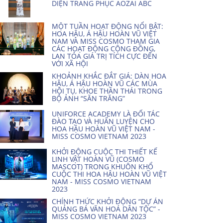
DIỆN TRANG PHỤC AOZAI ABC
MỘT TUẦN HOẠT ĐỘNG NỔI BẬT:
HOA HẬU, Á HẬU HOÀN VŨ VIỆT
NAM VÀ MISS COSMO THAM GIA
CÁC HOẠT ĐỘNG CỘNG ĐỒNG,
LAN TỎA GIÁ TRỊ TÍCH CỰC ĐẾN
VỚI XÃ HỘI
KHOẢNH KHẮC ĐẮT GIÁ: DÀN HOA
HẬU, Á HẬU HOÀN VŨ CÁC MÙA
HỘI TỤ, KHOE THẦN THÁI TRONG
BỘ ẢNH “SĂN TRĂNG”
UNIFORCE ACADEMY LÀ ĐỐI TÁC
ĐÀO TẠO VÀ HUẤN LUYỆN CHO
HOA HẬU HOÀN VŨ VIỆT NAM -
MISS COSMO VIETNAM 2023
KHỞI ĐỘNG CUỘC THI THIẾT KẾ
LINH VẬT HOÀN VŨ (COSMO
MASCOT) TRONG KHUÔN KHỔ
CUỘC THI HOA HẬU HOÀN VŨ VIỆT
NAM - MISS COSMO VIETNAM
2023
CHÍNH THỨC KHỞI ĐỘNG “DỰ ÁN
QUẢNG BÁ VĂN HOÁ DÂN TỘC” -
MISS COSMO VIETNAM 2023