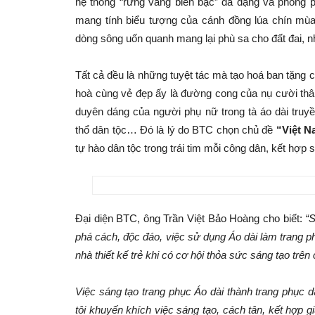
hệ thống “rừng vàng biển bạc” đa dạng và phong 
mang tính biểu tượng của cánh đồng lúa chín mùa
dòng sông uốn quanh mang lại phù sa cho đất đai, 
Tất cả đều là những tuyệt tác mà tạo hoá ban tặng c
hoà cùng vẻ đẹp ấy là đường cong của nụ cười thâ
duyên dáng của người phụ nữ trong tà áo dài truy
thổ dân tộc… Đó là lý do BTC chọn chủ đề
“Việt N
tự hào dân tộc trong trái tim mỗi công dân, kết hợp s
Đại diện BTC, ông Trần Việt Bảo Hoàng cho biết:
“
phá cách, độc đáo, việc sử dụng Áo dài làm trang p
nhà thiết kế trẻ khi có cơ hội thỏa sức sáng tạo trên 
Việc sáng tạo trang phục Áo dài thành trang phục d
tôi khuyến khích việc sáng tạo, cách tân, kết hợp 