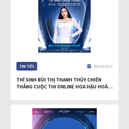
TIN TỨC
06/10/2023
THÍ SINH BÙI THỊ THANH THỦY CHIẾN
THẮNG CUỘC THI ONLINE HOA HẬU HOÀN
VŨ VIỆT NAM - MISS COSMO VIETNAM 2023