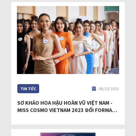
TIN TỨC
08/10/2023
SƠ KHẢO HOA HẬU HOÀN VŨ VIỆT NAM -
MISS COSMO VIETNAM 2023 ĐỔI FORMAT,
THÍ SINH CÓ CƠ HỘI BƯỚC THẲNG VÀO
TOP 60