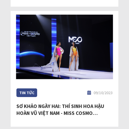
NAM - MISS COSMO VIETNAM 2023”
TIN TỨC
09/10/2023
SƠ KHẢO NGÀY HAI: THÍ SINH HOA HẬU
HOÀN VŨ VIỆT NAM - MISS COSMO
VIETNAM KHOE DÁNG TRONG PHẦN THI
BIKINI