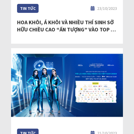
TIN TỨC
23/10/2023
HOA KHÔI, Á KHÔI VÀ NHIỀU THÍ SINH SỞ
HỮU CHIỀU CAO “ẤN TƯỢNG” VÀO TOP 59
HOA HẬU HOÀN VŨ VIỆT NAM - MISS
COSMO VIETNAM 2023
TIN TỨC
21/10/2023