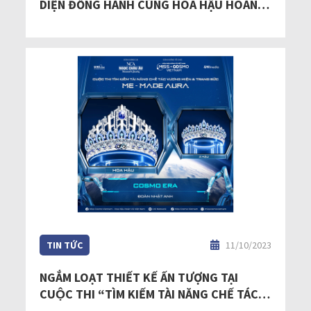
DIỆN ĐỒNG HÀNH CÙNG HOA HẬU HOÀN
VŨ VIỆT NAM - MISS COSMO VIETNAM 2023
TIN TỨC
11/10/2023
NGẮM LOẠT THIẾT KẾ ẤN TƯỢNG TẠI
CUỘC THI “TÌM KIẾM TÀI NĂNG CHẾ TÁC
VƯƠNG MIỆN HOA HẬU HOÀN VŨ VIỆT