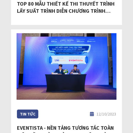
TOP 80 MẪU THIẾT KẾ THI THUYẾT TRÌNH
LẤY SUẤT TRÌNH DIỄN CHƯƠNG TRÌNH
FASHION SHOW “QUẢNG BÁ VĂN HÓA DÂN
TỘC” HOA HẬU HOÀN VŨ VIỆT NAM 2023
TIN TỨC
12/10/2023
EVENTISTA - NỀN TẢNG TƯƠNG TÁC TOÀN