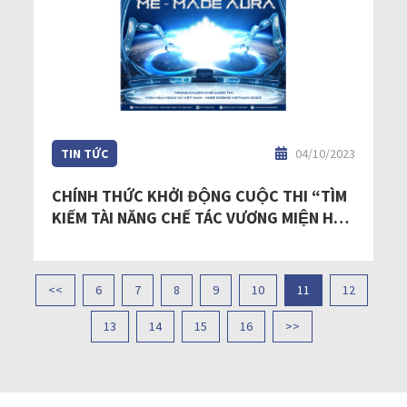
TIN TỨC
04/10/2023
CHÍNH THỨC KHỞI ĐỘNG CUỘC THI “TÌM
KIẾM TÀI NĂNG CHẾ TÁC VƯƠNG MIỆN HOA
HẬU HOÀN VŨ VIỆT NAM - MISS COSMO
VIETNAM 2023”
<<
6
7
8
9
10
11
12
13
14
15
16
>>