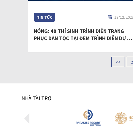
TIN TỨC
13/12/202
NÓNG: 40 THÍ SINH TRÌNH DIỄN TRANG
PHỤC DÂN TỘC TẠI ĐÊM TRÌNH DIỄN DỰ Á
QUẢNG BÁ VĂN HOÁ DÂN TỘC CỦA HOA
HẬU HOÀN VŨ VIỆT NAM - MISS COSMO
VIETNAM 2023 ĐÃ LỘ DIỆN
<<
2
NHÀ TÀI TRỢ