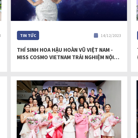
3
TIN TỨC
14/12/2023
THÍ SINH HOA HẬU HOÀN VŨ VIỆT NAM -
MISS COSMO VIETNAM TRẢI NGHIỆM NỘI
THẤT ĐẲNG CẤP TẠI SONDER LIVING