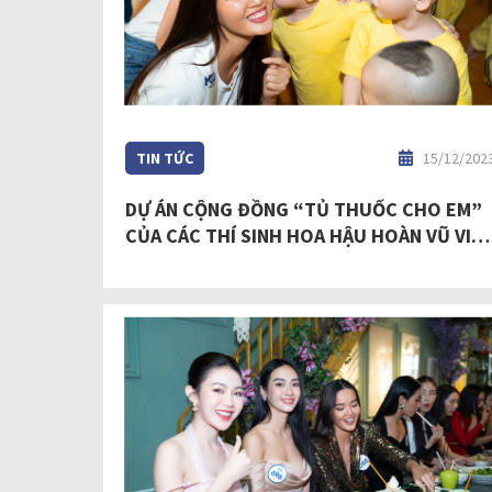
TIN TỨC
15/12/202
DỰ ÁN CỘNG ĐỒNG “TỦ THUỐC CHO EM”
CỦA CÁC THÍ SINH HOA HẬU HOÀN VŨ VIỆ
NAM - MISS COSMO VIETNAM 2023 TRAO
TỦ THUỐC ĐẦU TIÊN TẠI MÁI ẤM ĐỨC
QUANG