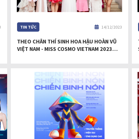
3
TIN TỨC
14/12/2023
T
THEO CHÂN THÍ SINH HOA HẬU HOÀN VŨ
VIỆT NAM - MISS COSMO VIETNAM 2023
TRẢI NGHIỆM HÀNH TRÌNH SẮC ĐẸP TẠI
CÁC THƯƠNG HIỆU NỔI TIẾNG