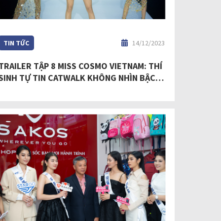
TIN TỨC
14/12/2023
TRAILER TẬP 8 MISS COSMO VIETNAM: THÍ
SINH TỰ TIN CATWALK KHÔNG NHÌN BẬC
THANG KHI CASTING SHOW DIỄN INTO THE
COSMO FASHION SHOW