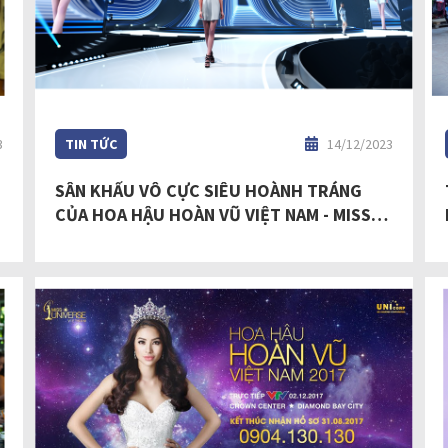
3
TIN TỨC
14/12/2023
SÂN KHẤU VÔ CỰC SIÊU HOÀNH TRÁNG
T
CỦA HOA HẬU HOÀN VŨ VIỆT NAM - MISS
COSMO VIETNAM 2023 NHẬN PHẢN ỨNG
TÍCH CỰC VÀ CHÚ Ý MẠNH MẼ TỪ KHÁN GIẢ