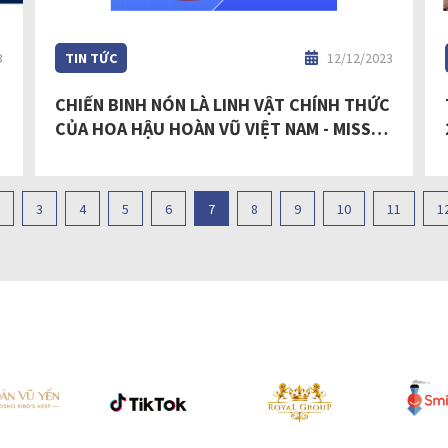
3
TIN TỨC
12/12/2023
CHIẾN BINH NÓN LÀ LINH VẬT CHÍNH THỨC
N
CỦA HOA HẬU HOÀN VŨ VIỆT NAM - MISS
COSMO VIETNAM 2023
3
4
5
6
7
8
9
10
11
1