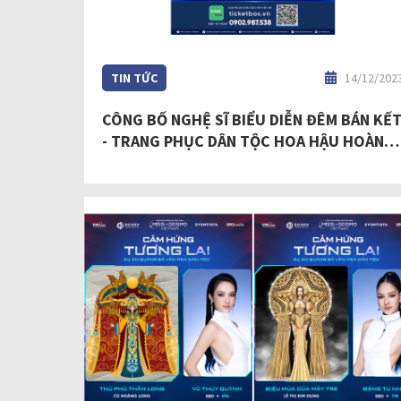
TIN TỨC
14/12/202
CÔNG BỐ NGHỆ SĨ BIỂU DIỄN ĐÊM BÁN KẾ
- TRANG PHỤC DÂN TỘC HOA HẬU HOÀN
VŨ VIỆT NAM - MISS COSMO VIETNAM
2023: CA SĨ THẢO TRANG, HOÀNG DŨNG
VÀ LAMOON