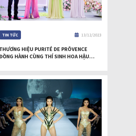
TIN TỨC
13/12/2023
THƯƠNG HIỆU PURITÉ DE PRÔVENCE
ĐỒNG HÀNH CÙNG THÍ SINH HOA HẬU
HOÀN VŨ VIỆT NAM - MISS COSMO
VIETNAM 2023 TRONG TẬP 7 TRUYỀN HÌNH
THỰC TẾ