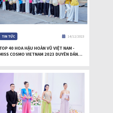
TIN TỨC
14/12/2023
TOP 40 HOA HẬU HOÀN VŨ VIỆT NAM -
MISS COSMO VIETNAM 2023 DUYÊN DÁNG
TRONG CHIẾC ÁO BÀ BA, LAN TỎA THÔNG
ĐIỆP PHÁT TRIỂN DU LỊCH BỀN VỮNG TẠI
BẾN TRE