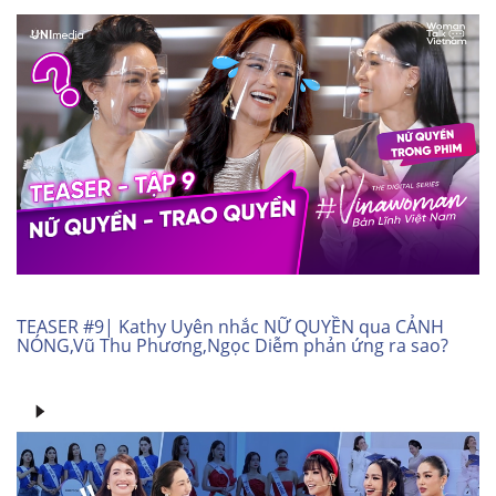
TEASER #9| Kathy Uyên nhắc NỮ QUYỀN qua CẢNH
NÓNG,Vũ Thu Phương,Ngọc Diễm phản ứng ra sao?