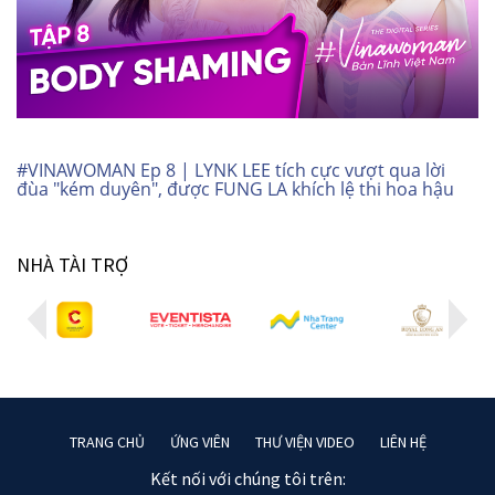
#VINAWOMAN Ep 8 | LYNK LEE tích cực vượt qua lời
đùa "kém duyên", được FUNG LA khích lệ thi hoa hậu
NHÀ TÀI TRỢ
TRANG CHỦ
ỨNG VIÊN
THƯ VIỆN VIDEO
LIÊN HỆ
Kết nối với chúng tôi trên: