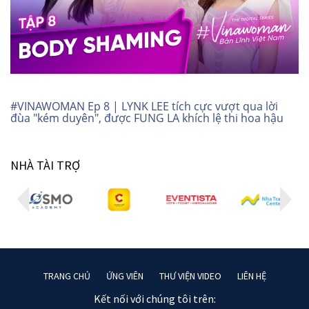
#VINAWOMAN Ep 8 | LYNK LEE tích cực vượt qua lời
đùa "kém duyên", được FUNG LA khích lệ thi hoa hậu
NHÀ TÀI TRỢ
TRANG CHỦ
ỨNG VIÊN
THƯ VIỆN VIDEO
LIÊN HỆ
Kết nối với chúng tôi trên: