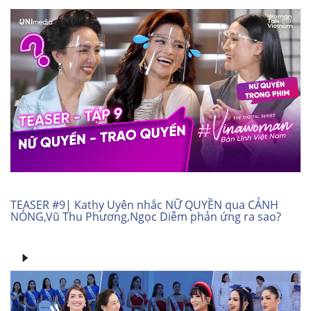
TEASER #9| Kathy Uyên nhắc NỮ QUYỀN qua CẢNH
NÓNG,Vũ Thu Phương,Ngọc Diễm phản ứng ra sao?