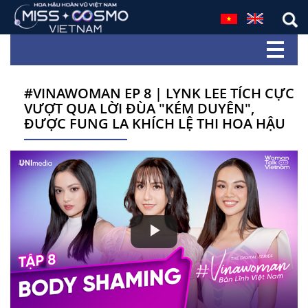
#VINAWOMAN EP 8 | LYNK LEE TÍCH CỰC
VƯỢT QUA LỜI ĐÙA "KÉM DUYÊN",
ĐƯỢC FUNG LA KHÍCH LỆ THI HOA HẬU
Play
Video