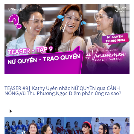
TEASER #9| Kathy Uyên nhắc NỮ QUYỀN qua CẢNH
NÓNG,Vũ Thu Phương,Ngọc Diễm phản ứng ra sao?