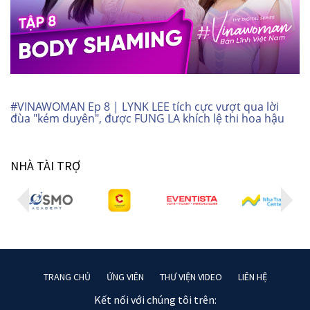
#VINAWOMAN Ep 8 | LYNK LEE tích cực vượt qua lời
đùa "kém duyên", được FUNG LA khích lệ thi hoa hậu
NHÀ TÀI TRỢ
TRANG CHỦ
ỨNG VIÊN
THƯ VIỆN VIDEO
LIÊN HỆ
Kết nối với chúng tôi trên: